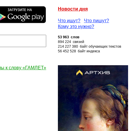
Новости дня
Что ищут?
Что пишут?
Кому это нужно?
53 963 слов
894 224 связей
214 227 380 байт обучающих текстов
56 452 528 байт индекса
ы к слову «ГАМЛЕТ»