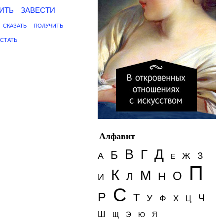
ИТЬ
ЗАВЕСТИ
СКАЗАТЬ
ПОЛУЧИТЬ
СТАТЬ
Алфавит
Д
В
Г
Б
З
А
Ж
Е
П
К
М
О
Н
Л
И
С
Р
Т
Ч
У
Ф
Х
Ц
Ш
Э
Я
Щ
Ю