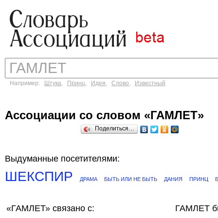
Например:
Штука
,
Принц
,
Идея
,
Слово
,
Известный
Ассоциации со словом «ГАМЛЕТ»
Поделиться…
Выдуманные посетителями:
ШЕКСПИР
ДРАМА
БЫТЬ ИЛИ НЕ БЫТЬ
ДАНИЯ
ПРИНЦ
«ГАМЛЕТ»
связано с:
ГАМЛЕТ б