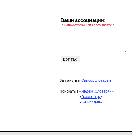
Ваши ассоциации:
(с новой строки или через запятую)
Заглянуть в:
Список словарей
Поискать в:
«
Яндекс.Словарях
»
«
Грамота.ру
»
«
Википедии
»