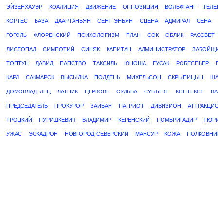
ЭЙЗЕНХАУЭР
КОАЛИЦИЯ
ДВИЖЕНИЕ
ОППОЗИЦИЯ
ВОЛЬФГАНГ
ТЕЛЕ
КОРТЕС
БАЗА
ДААРТАНЬЯН
СЕНТ-ЭНЬЯН
СЦЕНА
АДМИРАЛ
СЕНА
ГОГОЛЬ
ФЛОРЕНСКИЙ
ПСИХОЛОГИЗМ
ПЛАН
СОК
ОБЛИК
РАССВЕТ
ЛИСТОПАД
СИМПОТИЙ
СИНЯК
КАПИТАН
АДМИНИСТРАТОР
ЗАБОЙЩ
ТОПТУН
ДАВИД
ПАПСТВО
ТАКСИЛЬ
ЮНОША
ГУСАК
РОБЕСПЬЕР
КАРЛ
САКМАРСК
ВЫСЫЛКА
ПОЛДЕНЬ
МИХЕЛЬСОН
СКРЫПИЦЫН
ША
ДОМОВЛАДЕЛЕЦ
ЛАТНИК
ЦЕРКОВЬ
СУДЬБА
СУБЪЕКТ
КОНТЕКСТ
ВА
ПРЕДСЕДАТЕЛЬ
ПРОКУРОР
ЗАИБАН
ПАТРИОТ
ДИВИЗИОН
АТТРАКЦИ
ТРОЦКИЙ
ПУРИШКЕВИЧ
ВЛАДИМИР
КЕРЕНСКИЙ
ПОМБРИГАДИР
ТЮР
УЖАС
ЭСКАДРОН
НОВГОРОД-СЕВЕРСКИЙ
МАНСУР
КОЖА
ПОЛКОВНИ