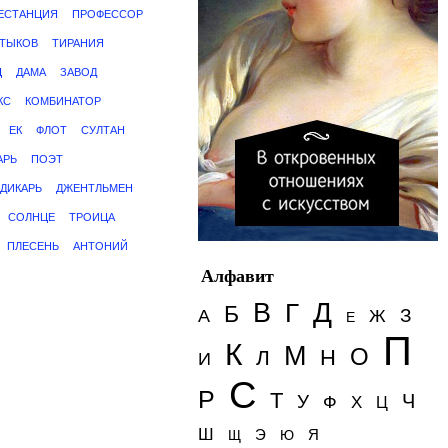
ЕСТАНЦИЯ
ПРОФЕССОР
ТЫКОВ
ТИРАНИЯ
Ц
ДАМА
ЗАВОД
КС
КОМБИНАТОР
ЕК
ФЛОТ
СУЛТАН
АРЬ
ПОЭТ
ДИКАРЬ
ДЖЕНТЛЬМЕН
СОЛНЦЕ
ТРОИЦА
ПЛЕСЕНЬ
АНТОНИЙ
Алфавит
Д
В
Г
Б
З
А
Ж
Е
П
К
М
О
Н
Л
И
С
Р
Т
Ч
У
Ф
Х
Ц
Ш
Э
Я
Щ
Ю