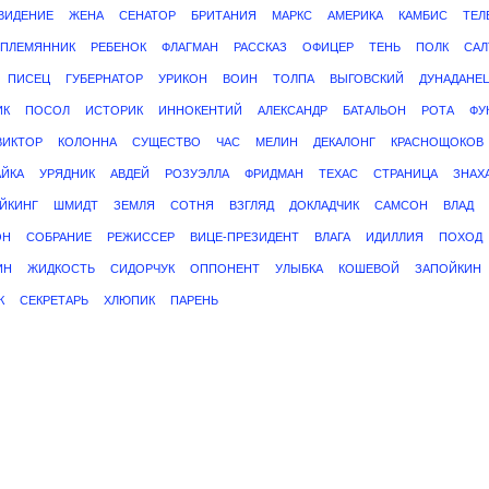
ВИДЕНИЕ
ЖЕНА
СЕНАТОР
БРИТАНИЯ
МАРКС
АМЕРИКА
КАМБИС
ТЕЛ
ПЛЕМЯННИК
РЕБЕНОК
ФЛАГМАН
РАССКАЗ
ОФИЦЕР
ТЕНЬ
ПОЛК
САЛ
ПИСЕЦ
ГУБЕРНАТОР
УРИКОН
ВОИН
ТОЛПА
ВЫГОВСКИЙ
ДУНАДАНЕ
ИК
ПОСОЛ
ИСТОРИК
ИННОКЕНТИЙ
АЛЕКСАНДР
БАТАЛЬОН
РОТА
ФУ
ВИКТОР
КОЛОННА
СУЩЕСТВО
ЧАС
МЕЛИН
ДЕКАЛОНГ
КРАСНОЩОКОВ
ЙКА
УРЯДНИК
АВДЕЙ
РОЗУЭЛЛА
ФРИДМАН
ТЕХАС
СТРАНИЦА
ЗНАХ
ЙКИНГ
ШМИДТ
ЗЕМЛЯ
СОТНЯ
ВЗГЛЯД
ДОКЛАДЧИК
САМСОН
ВЛАД
ОН
СОБРАНИЕ
РЕЖИССЕР
ВИЦЕ-ПРЕЗИДЕНТ
ВЛАГА
ИДИЛЛИЯ
ПОХОД
ИН
ЖИДКОСТЬ
СИДОРЧУК
ОППОНЕНТ
УЛЫБКА
КОШЕВОЙ
ЗАПОЙКИН
К
СЕКРЕТАРЬ
ХЛЮПИК
ПАРЕНЬ