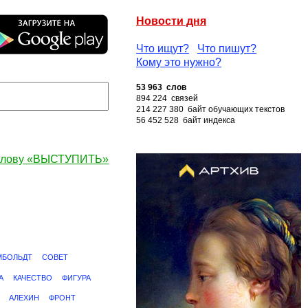
Новости дня
Что ищут?
Что пишут?
Кому это нужно?
53 963 слов
894 224 связей
214 227 380 байт обучающих текстов
56 452 528 байт индекса
 слову «ВЫСТУПИТЬ»
МБОЛЬДТ
СОВЕТ
А
КАЧЕСТВО
ФИГУРА
АЛЕХИН
ФРОНТ