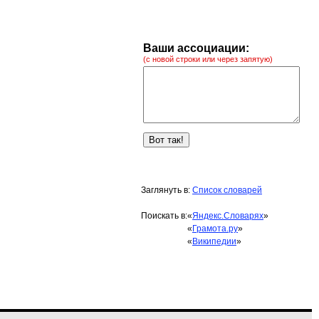
Ваши ассоциации:
(с новой строки или через запятую)
Заглянуть в:
Список словарей
Поискать в:
«
Яндекс.Словарях
»
«
Грамота.ру
»
«
Википедии
»