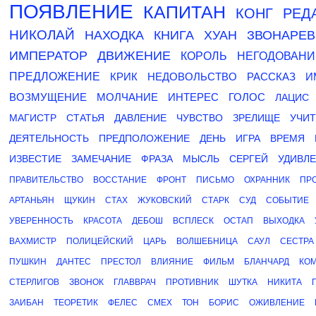
ПОЯВЛЕНИЕ
КАПИТАН
КОНГ
РЕД
НИКОЛАЙ
НАХОДКА
КНИГА
ХУАН
ЗВОНАРЕВ
ИМПЕРАТОР
ДВИЖЕНИЕ
КОРОЛЬ
НЕГОДОВАНИ
ПРЕДЛОЖЕНИЕ
КРИК
НЕДОВОЛЬСТВО
РАССКАЗ
И
ВОЗМУЩЕНИЕ
МОЛЧАНИЕ
ИНТЕРЕС
ГОЛОС
ЛАЦИС
МАГИСТР
СТАТЬЯ
ДАВЛЕНИЕ
ЧУВСТВО
ЗРЕЛИЩЕ
УЧИТ
ДЕЯТЕЛЬНОСТЬ
ПРЕДПОЛОЖЕНИЕ
ДЕНЬ
ИГРА
ВРЕМЯ
ИЗВЕСТИЕ
ЗАМЕЧАНИЕ
ФРАЗА
МЫСЛЬ
СЕРГЕЙ
УДИВЛ
ПРАВИТЕЛЬСТВО
ВОССТАНИЕ
ФРОНТ
ПИСЬМО
ОХРАННИК
ПР
АРТАНЬЯН
ЩУКИН
СТАХ
ЖУКОВСКИЙ
СТАРК
СУД
СОБЫТИЕ
УВЕРЕННОСТЬ
КРАСОТА
ДЕБОШ
ВСПЛЕСК
ОСТАП
ВЫХОДКА
ВАХМИСТР
ПОЛИЦЕЙСКИЙ
ЦАРЬ
ВОЛШЕБНИЦА
САУЛ
СЕСТРА
ПУШКИН
ДАНТЕС
ПРЕСТОЛ
ВЛИЯНИЕ
ФИЛЬМ
БЛАНЧАРД
КО
СТЕРЛИГОВ
ЗВОНОК
ГЛАВВРАЧ
ПРОТИВНИК
ШУТКА
НИКИТА
ЗАИБАН
ТЕОРЕТИК
ФЕЛЕС
СМЕХ
ТОН
БОРИС
ОЖИВЛЕНИЕ