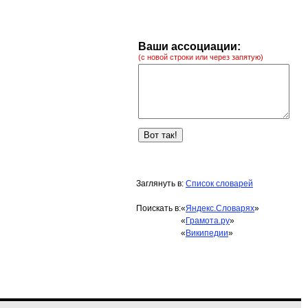
Ваши ассоциации:
(с новой строки или через запятую)
Заглянуть в:
Список словарей
Поискать в:
«
Яндекс.Словарях
»
«
Грамота.ру
»
«
Википедии
»