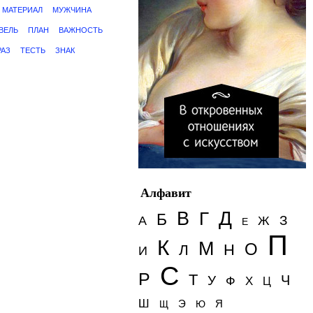
МАТЕРИАЛ
МУЖЧИНА
ВЕЛЬ
ПЛАН
ВАЖНОСТЬ
РАЗ
ТЕСТЬ
ЗНАК
Алфавит
Д
В
Г
Б
З
А
Ж
Е
П
К
М
О
Н
Л
И
С
Р
Т
Ч
У
Ф
Х
Ц
Ш
Э
Я
Щ
Ю