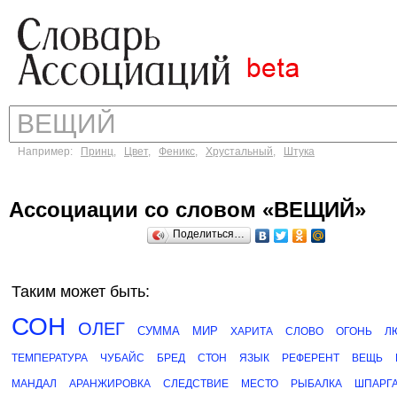
Например:
Принц
,
Цвет
,
Феникс
,
Хрустальный
,
Штука
Ассоциации со словом «ВЕЩИЙ»
Поделиться…
Таким может быть:
СОН
ОЛЕГ
СУММА
МИР
ХАРИТА
СЛОВО
ОГОНЬ
Л
ТЕМПЕРАТУРА
ЧУБАЙС
БРЕД
СТОН
ЯЗЫК
РЕФЕРЕНТ
ВЕЩЬ
МАНДАЛ
АРАНЖИРОВКА
СЛЕДСТВИЕ
МЕСТО
РЫБАЛКА
ШПАРГ