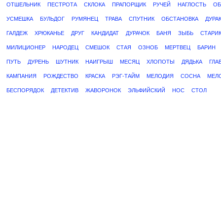
ОТШЕЛЬНИК
ПЕСТРОТА
СКЛОКА
ПРАПОРЩИК
РУЧЕЙ
НАГЛОСТЬ
ОБ
УСМЕШКА
БУЛЬДОГ
РУМЯНЕЦ
ТРАВА
СПУТНИК
ОБСТАНОВКА
ДУРА
ГАЛДЕЖ
ХРЮКАНЬЕ
ДРУГ
КАНДИДАТ
ДУРАЧОК
БАНЯ
ЗЫБЬ
СТАРИ
МИЛИЦИОНЕР
НАРОДЕЦ
СМЕШОК
СТАЯ
ОЗНОБ
МЕРТВЕЦ
БАРИН
ПУТЬ
ДУРЕНЬ
ШУТНИК
НАИГРЫШ
МЕСЯЦ
ХЛОПОТЫ
ДЯДЬКА
ГЛА
КАМПАНИЯ
РОЖДЕСТВО
КРАСКА
РЭГ-ТАЙМ
МЕЛОДИЯ
СОСНА
МЕЛ
БЕСПОРЯДОК
ДЕТЕКТИВ
ЖАВОРОНОК
ЭЛЬФИЙСКИЙ
НОС
СТОЛ