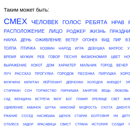
Таким может быть:
СМЕХ
ЧЕЛОВЕК
ГОЛОС
РЕБЯТА
НРАВ
РАСПОЛОЖЕНИЕ
ЛИЦО
РОДЖЕР
ЖИЗНЬ
ПРАЗДНИ
НАУКА
ДЕНЬ
ОЖИВЛЕНИЕ
ВЕТЕР
ОГОНЕК
ВИД
ПИР
В
ТОЛПА
ПТИЧКА
ХОЗЯИН
НАРОД
ИГРА
ДЕВУШКА
МАТРОС
У
ВРЕМЯ
МУЖИК
РЕВ
ГОВОР
ПЕСНЯ
ФИЗИОНОМИЯ
ЦВЕТ
НО
ВЫРАЖЕНИЕ
ХОХОТ
ДОМ
ХАРАКТЕР
МАЛЬЧИК
ГОРОД
ВЕЧЕР
ЛУЧ
РАССКАЗ
ПРОГУЛКА
ГОРОДОК
ПЕСЕНКА
ПИРУШКА
ХОРО
МУЖЧИНА
КАПИТАН
ЛЕЙТЕНАНТ
ДЕВЧОНКА
ХОЛОДОК
АНЕКДОТ
ЗЯ
СТАРИКАН
СОН
ТОРЖЕСТВО
ПАРНИШКА
ЗАНЯТИЕ
ВЕЩЬ
ЛЮБОВЬ
САД
ЖЕНЩИНА
ВСТРЕЧА
ВИЗГ
БОГ
ПЛАМЯ
ЗРЕЛИЩЕ
СВЕТ
ЖИ
УДИВЛЕНИЕ
КАБАЧОК
ШУТКА
НИКОЛАЙ
МУДРОСТЬ
ОХОТА
ДЖЕНТЛ
РЖАНИЕ
СОСЕД
НАСМЕШКА
ЩЕНОК
СТАРИК
БОЛТОВНЯ
УМ
ДИТ
ОТБЛЕСК
ЗАДОР
КРАСАВИЦА
СВИСТ
СТРАНА
ИСТОРИЯ
СОЛДАТ