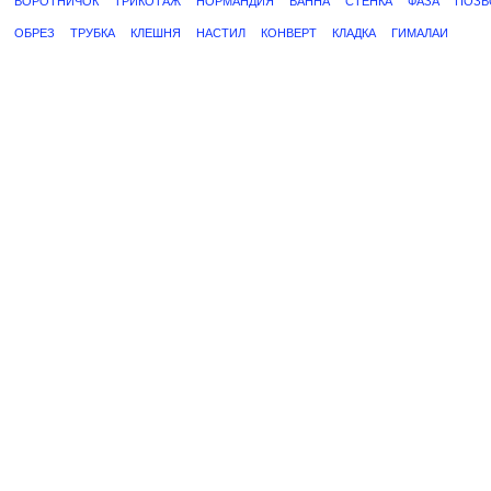
ВОРОТНИЧОК
ТРИКОТАЖ
НОРМАНДИЯ
ВАННА
СТЕНКА
ФАЗА
ПОЗВ
ОБРЕЗ
ТРУБКА
КЛЕШНЯ
НАСТИЛ
КОНВЕРТ
КЛАДКА
ГИМАЛАИ