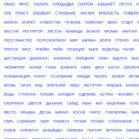
ОКНО
ЯРУС
ПАЛАТА
ПЛОЩАДКА
ПАТРОН
КАБИНЕТ
ПЕТУХ
Л
ЗУБ
ПЛАСТ
ЭЛЕМЕНТ
СТРОЕНИЕ
АНГАРА
КРЕПОСТЬ
ПОВЕРХ
КАРБОН
ЕГИПЕТ
ОТВЕРСТИЕ
ТЕЧЕНИЕ
ПАЛЕОЛИТ
ВЕКО
ОТДЕЛ
МОСТИК
РЕГУЛЯТОР
ЛИСТОК
КОМАНДА
ВОЛЬТА
КРОМКА
МАНТИЯ
ПРОСТРАНСТВО
ПОЛУСКОРПИОН
МИР
КАРМАН
ВОЛГА
СТЕКЛО
КО
ПРИТОК
БРУС
ЯЧЕЙКА
РЕЙН
ПОЗИЦИЯ
БЬЕФ
ВОДОПАД
РЫЧАГ
ДИСТАНЦИЯ
ДИАПАЗОН
ЗНАЧЕНИЕ
ПЕРЕДНЯЯ
ПЛАН
ЭШЕЛОН
ВЫС
ЭКЗЕМПЛЯР
НОЖКА
ГУБКА
КОМНАТА
ЮБКА
ДИСК
БЛУЗА
ОБОЛОЧ
КУЛЬМИНАЦИЯ
ПОРОГ
ОСНОВАНИЕ
КАНАДА
ЛАГЕРЬ
ЗАТВОР
ВЕТВ
БРОВЬ
ТАГИЛ
ИНД
ЭПИТЕЛИЙ
НЕБО
РАСПУТИН
КРАЕШЕК
БЛОКН
ВОДЫ
СТОРОНА
ГОЛОВА
КОРИДОР
ОДЕЯНИЕ
АСТРАЛ
ЧЕЛОВЕК
СКОРПИОН
ЦВЕТОК
ДЫХАНИЕ
СКЛАД
КЛЫК
ФАЛ
КИШЕЧНИК
ГОЛ
МЕСТО
КРЫШКА
ДЕСНА
КАРНИЗ
КОСОЙ
ПАРУС
ПЛАТФОРМА
ЗАЛ
ПАРК
СОБРАНИЕ
ЗАИР
ПЛАНЕТА
ГЛУХАЯ
ГЕТМАН
ОТКЛОНЕНИЕ
Т
РУБЕЖ
ОПЕРАТОР
БЕЛЬВЕДЕР
ПИРЕНЕИ
ПАРТИЯ
АРТЕРИЯ
ОБЛАЧ