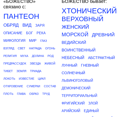
«БОЖЕСТВО»
БОЖЕСТВО бывает:
связано с:
ХТОНИЧЕСКИЙ
ПАНТЕОН
ВЕРХОВНЫЙ
ОБРЯД
ВИД
ЗАРЯ
ЖЕНСКИЙ
ОПИСАНИЕ
БОГ
РЕКА
МОРСКОЙ
ДРЕВНИЙ
МИФОЛОГИЯ
МИР
ГЛАЗ
ВЕДИЙСКИЙ
ВЗГЛЯД
СВЕТ
НАГРАДА
ОГОНЬ
ВОИНСТВЕННЫЙ
РЕЛИГИЯ
МУХА
ДОЛИНА
РОД
НЕБЕСНЫЙ
АБСТРАКТНЫЙ
ПРЕДРАССУДОК
ЗВЕЗДА
ЖИВОЙ
ЛУННЫЙ
ГНЕВНЫЙ
ТИБЕТ
ЗЕМЛЯ
ТРИАДА
СОЛНЕЧНЫЙ
ЛОКОТЬ
ИЗВЕСТИЕ
ЦИКЛ
ЛЬВИНОГОЛОВЫЙ
ОТКРОВЕНИЕ
СУМЕРКИ
СОСТАВ
ДЕМОНИЧЕСКИЙ
ПЛОТЬ
ГЛАВА
ОБРАЗ
ТРУД
ТЕРРИТОРИАЛЬНЫЙ
ФРИГИЙСКИЙ
ЗЛОЙ
АРИЙСКИЙ
ЕДИНЫЙ