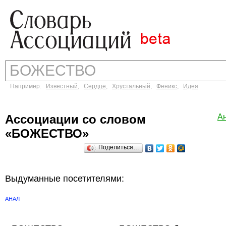
Например:
Известный
,
Сердце
,
Хрустальный
,
Феникс
,
Идея
Ассоциации со словом
А
«БОЖЕСТВО»
Поделиться…
Выдуманные посетителями:
АНАЛ