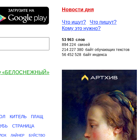
Новости дня
Что ищут?
Что пишут?
Кому это нужно?
53 963 слов
894 224 связей
214 227 380 байт обучающих текстов
56 452 528 байт индекса
ову «БЕЛОСНЕЖНЫЙ»
ОЛ
КИТЕЛЬ
ПЛАЩ
УБЬ
СТРАНИЦА
ЛОК
ЛАЙНЕР
БУЙСТВО