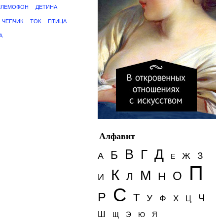
ЛЕМОФОН
ДЕТИНА
ЧЕПЧИК
ТОК
ПТИЦА
А
Алфавит
Д
В
Г
Б
З
А
Ж
Е
П
К
М
О
Н
Л
И
С
Р
Т
Ч
У
Ф
Х
Ц
Ш
Э
Я
Щ
Ю