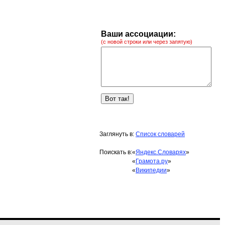
Ваши ассоциации:
(с новой строки или через запятую)
Заглянуть в:
Список словарей
Поискать в:
«
Яндекс.Словарях
»
«
Грамота.ру
»
«
Википедии
»