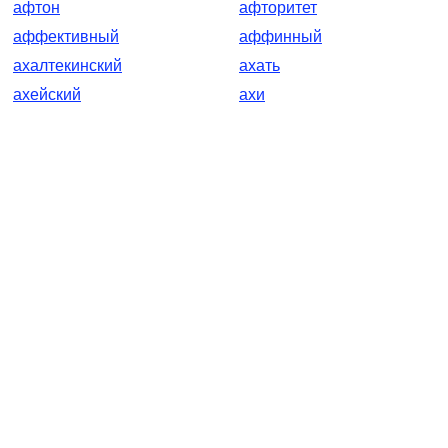
афтон
афторитет
аффективный
аффинный
ахалтекинский
ахать
ахейский
ахи