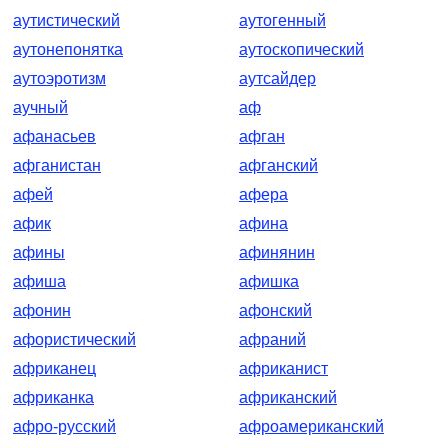
аутистический
аутогенный
аутонепонятка
аутоскопический
аутоэротизм
аутсайдер
аучный
аф
афанасьев
афган
афганистан
афганский
афей
афера
афик
афина
афины
афинянин
афиша
афишка
афонин
афонский
афористический
афраний
африканец
африканист
африканка
африканский
афро-русский
афроамериканский