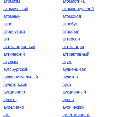
атомизм
атомистика
атомический
атомно-лучевой
атомный
атомоход
атос
атрибут
атрибутика
атрофия
атт
аттерсон
аттестационный
аттестация
аттический
аттрактивный
атулька
атум
аугсбургский
аудиенц-зал
аудиовизуальный
аудитор
аудиторский
аука
аукционист
аукционный
аулить
аулов
аурелиано
аурический
аут
аутентичность