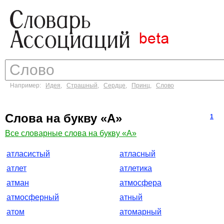
Например:
Идея
,
Страшный
,
Сердце
,
Принц
,
Слово
Слова на букву «А»
1
Все словарные слова на букву «А»
атласистый
атласный
атлет
атлетика
атман
атмосфера
атмосферный
атный
атом
атомарный