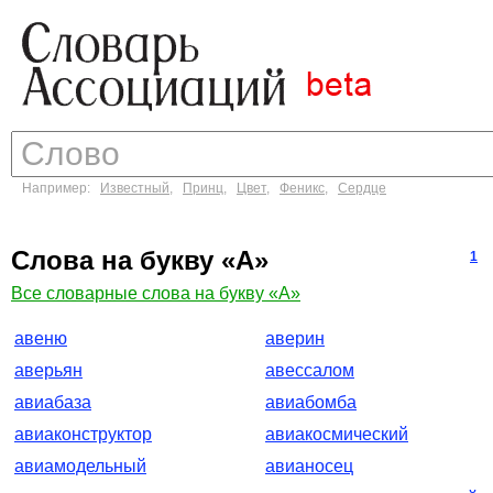
Например:
Известный
,
Принц
,
Цвет
,
Феникс
,
Сердце
Слова на букву «А»
1
Все словарные слова на букву «А»
авеню
аверин
аверьян
авессалом
авиабаза
авиабомба
авиаконструктор
авиакосмический
авиамодельный
авианосец