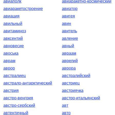
авиаполк
авиаракетно-космический
авиаракетостроение
авиатор
авиация
авигея
авильный
авин
авитаминоз
авитель
авксентий
авление
авновесие
авный
авоська
авраам
аврам
аврелий
аврор
аврора
австралиец
австралийский
австрало-антарктический
австриец
австрия
австриячка
австро-венгрия
австро-итальянский
австро-сербский
авт
автентичный
авто