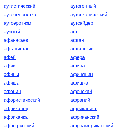
аутистический
аутогенный
аутонепонятка
аутоскопический
аутоэротизм
аутсайдер
аучный
аф
афанасьев
афган
афганистан
афганский
афей
афера
афик
афина
афины
афинянин
афиша
афишка
афонин
афонский
афористический
афраний
африканец
африканист
африканка
африканский
афро-русский
афроамериканский