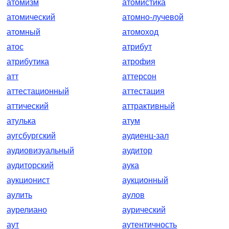
атомизм
атомистика
атомический
атомно-лучевой
атомный
атомоход
атос
атрибут
атрибутика
атрофия
атт
аттерсон
аттестационный
аттестация
аттический
аттрактивный
атулька
атум
аугсбургский
аудиенц-зал
аудиовизуальный
аудитор
аудиторский
аука
аукционист
аукционный
аулить
аулов
аурелиано
аурический
аут
аутентичность