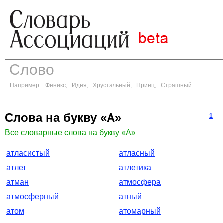
Например:
Феникс
,
Идея
,
Хрустальный
,
Принц
,
Страшный
Слова на букву «А»
1
Все словарные слова на букву «А»
атласистый
атласный
атлет
атлетика
атман
атмосфера
атмосферный
атный
атом
атомарный