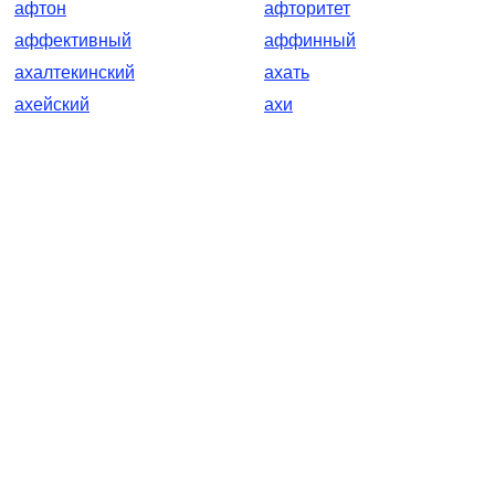
афтон
афторитет
аффективный
аффинный
ахалтекинский
ахать
ахейский
ахи