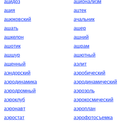
ацидоз
ационализм
ация
ацтек
ацюковский
ачальник
ашать
ашер
ашкелон
ашний
ашотик
ашрам
ашшур
ашютный
ащенный
аэлит
аэндорский
аэробический
аэродинамика
аэродинамический
аэродромный
аэрозоль
аэроклуб
аэрокосмический
аэронавт
аэроплан
аэростат
аэрофотосъемка