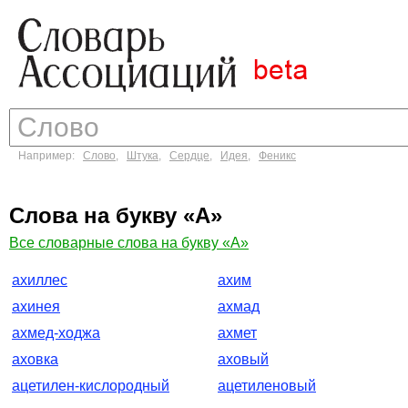
Например:
Слово
,
Штука
,
Сердце
,
Идея
,
Феникс
Слова на букву «А»
Все словарные слова на букву «А»
ахиллес
ахим
ахинея
ахмад
ахмед-ходжа
ахмет
аховка
аховый
ацетилен-кислородный
ацетиленовый