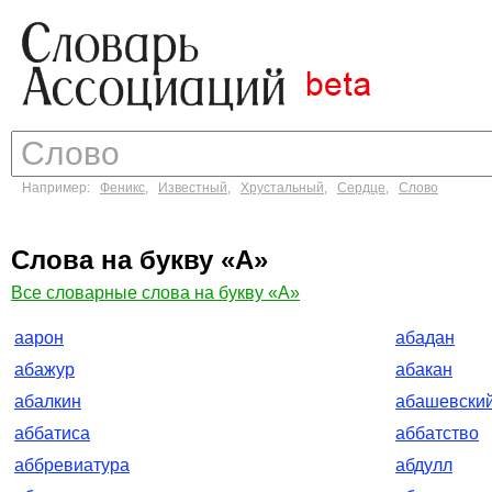
Например:
Феникс
,
Известный
,
Хрустальный
,
Сердце
,
Слово
Слова на букву «А»
Все словарные слова на букву «А»
аарон
абадан
абажур
абакан
абалкин
абашевски
аббатиса
аббатство
аббревиатура
абдулл