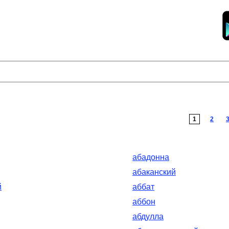
1
2
абадонна
абаканский
й
аббат
аббон
абдулла