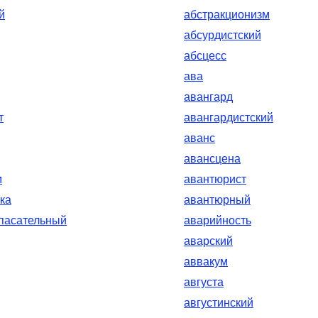
й
абстракционизм
абсурдистский
абсцесс
ава
авангард
т
авангардистский
аванс
авансцена
м
авантюрист
ка
авантюрный
пасательный
аварийность
аварский
аввакум
августа
августинский