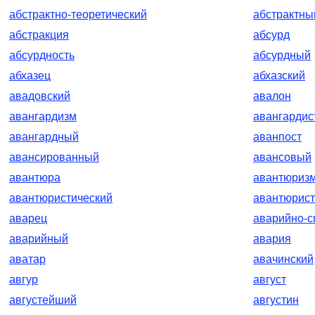
абстрактно-теоретический
абстрактны
абстракция
абсурд
абсурдность
абсурдный
абхазец
абхазский
авадовский
авалон
авангардизм
авангардис
авангардный
аванпост
авансированный
авансовый
авантюра
авантюриз
авантюристический
авантюрист
аварец
аварийно-с
аварийный
авария
аватар
авачинский
авгур
август
августейший
августин