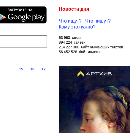
Новости дня
Что ищут?
Что пишут?
Кому это нужно?
53 963 слов
894 224 связей
214 227 380 байт обучающих текстов
56 452 528 байт индекса
3
. . .
15
16
17