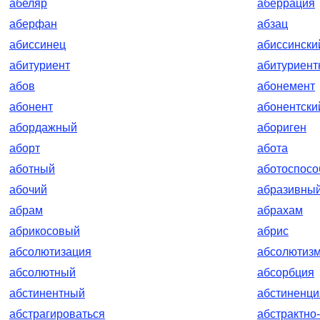
абеляр
аберрация
аберфан
абзац
абиссинец
абиссински
абитуриент
абитуриент
абов
абонемент
абонент
абонентски
абордажный
абориген
аборт
абота
аботный
аботоспос
абочий
абразивны
абрам
абрахам
абрикосовый
абрис
абсолютизация
абсолютиз
абсолютный
абсорбция
абстинентный
абстиненци
абстрагироваться
абстрактно