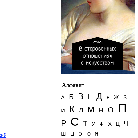
Алфавит
Д
В
Г
Б
З
А
Ж
Е
П
К
М
О
Н
Л
И
С
Р
Т
Ч
У
Ф
Х
Ц
Ш
Э
Я
Щ
Ю
кий