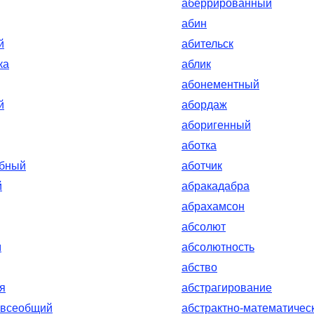
аберрированный
абин
й
абительск
ка
аблик
абонементный
й
абордаж
аборигенный
аботка
обный
аботчик
й
абракадабра
абрахамсон
абсолют
м
абсолютность
абство
я
абстрагирование
-всеобщий
абстрактно-математичес