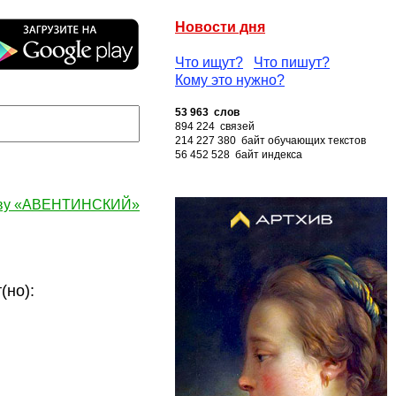
Новости дня
Что ищут?
Что пишут?
Кому это нужно?
53 963 слов
894 224 связей
214 227 380 байт обучающих текстов
56 452 528 байт индекса
ову «АВЕНТИНСКИЙ»
но):