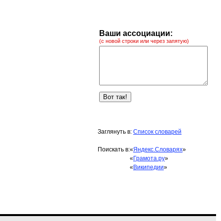
Ваши ассоциации:
(с новой строки или через запятую)
Заглянуть в:
Список словарей
Поискать в:
«
Яндекс.Словарях
»
«
Грамота.ру
»
«
Википедии
»