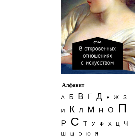
Алфавит
Д
В
Г
Б
З
А
Ж
Е
П
К
М
О
Н
Л
И
С
Р
Т
Ч
У
Ф
Х
Ц
Ш
Э
Я
Щ
Ю