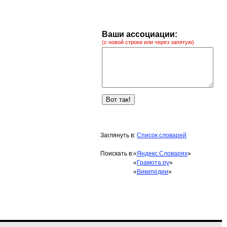
Ваши ассоциации:
(с новой строки или через запятую)
Заглянуть в:
Список словарей
Поискать в:
«
Яндекс.Словарях
»
«
Грамота.ру
»
«
Википедии
»