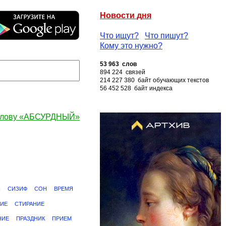
Новости дня
Что ищут?
Что пишут?
Кому это нужно?
53 963 слов
894 224 связей
214 227 380 байт обучающих текстов
56 452 528 байт индекса
 слову «АБСУРДНЫЙ»
Я
СИЗИФ
СОН
ВРЕМЯ
ИЕ
СТИРАНИЕ
НИЕ
ПРАЗДНИК
ПРИЕМ