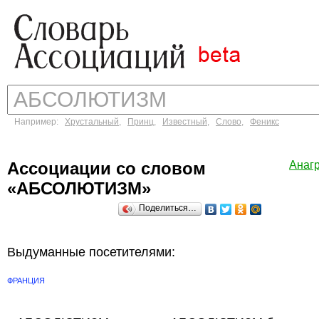
Например:
Хрустальный
,
Принц
,
Известный
,
Слово
,
Феникс
Ассоциации со словом
Анаг
«АБСОЛЮТИЗМ»
Поделиться…
Выдуманные посетителями:
ФРАНЦИЯ