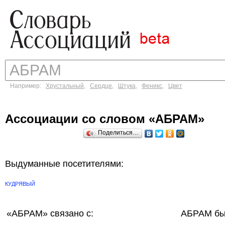
Например:
Хрустальный
,
Сердце
,
Штука
,
Феникс
,
Цвет
Ассоциации со словом «АБРАМ»
Поделиться…
Выдуманные посетителями:
КУДРЯВЫЙ
«АБРАМ»
связано с:
АБРАМ бы