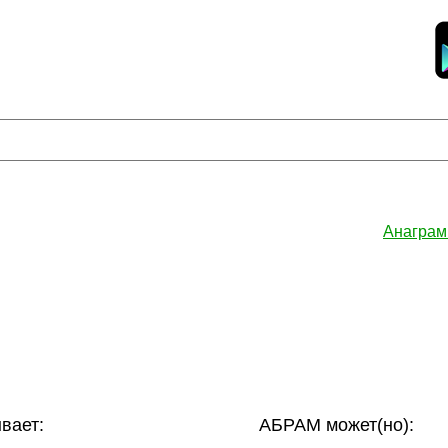
Анаграм
вает:
АБРАМ может(но):