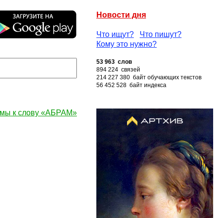
Новости дня
Что ищут?
Что пишут?
Кому это нужно?
53 963 слов
894 224 связей
214 227 380 байт обучающих текстов
56 452 528 байт индекса
мы к слову «АБРАМ»