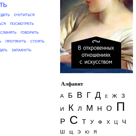
ТЬ
ЕДИТЬ
ОЧУТИТЬСЯ
ЬСЯ
ПОСМОТРЕТЬ
СЛИНЯТЬ
ГОВОРИТЬ
Ь
ПРОТЯНУТЬ
СТОЯТЬ
ДАТЬ
ЗАПАХНУТЬ
Алфавит
Д
В
Г
Б
З
А
Ж
Е
П
К
М
О
Н
Л
И
С
Р
Т
Ч
У
Ф
Х
Ц
Ш
Э
Я
Щ
Ю