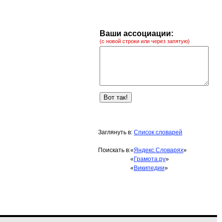
Ваши ассоциации:
(с новой строки или через запятую)
Заглянуть в:
Список словарей
Поискать в:
«
Яндекс.Словарях
»
«
Грамота.ру
»
«
Википедии
»