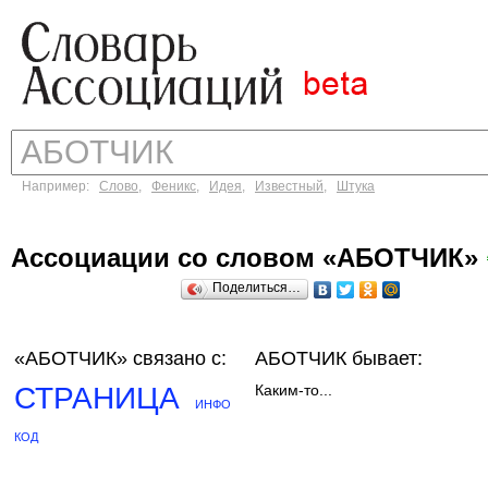
Например:
Слово
,
Феникс
,
Идея
,
Известный
,
Штука
Ассоциации со словом «АБОТЧИК»
Поделиться…
«АБОТЧИК»
связано с:
АБОТЧИК бывает:
СТРАНИЦА
Каким-то...
ИНФО
КОД