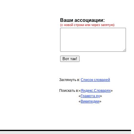
Ваши ассоциации:
(с новой строки или через запятую)
Заглянуть в:
Список словарей
Поискать в:
«
Яндекс.Словарях
»
«
Грамота.ру
»
«
Википедии
»