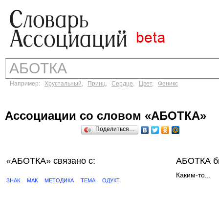
Например:
Хрустальный
,
Принц
,
Сердце
,
Цвет
,
Феникс
Ассоциации со словом «АБОТКА»
Поделиться…
«АБОТКА»
связано с:
АБОТКА б
Каким-то...
ЗНАК
МАК
МЕТОДИКА
ТЕМА
ОДУКТ