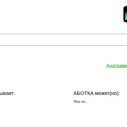
Анаграмм
ывает:
АБОТКА может(но):
Что-то...