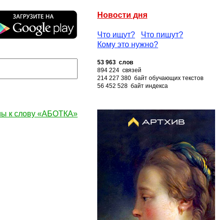
Новости дня
Что ищут?
Что пишут?
Кому это нужно?
53 963 слов
894 224 связей
214 227 380 байт обучающих текстов
56 452 528 байт индекса
ы к слову «АБОТКА»