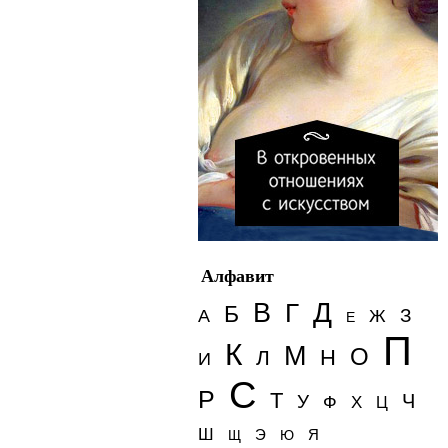
Алфавит
Д
В
Г
Б
З
А
Ж
Е
П
К
М
О
Н
Л
И
С
Р
Т
Ч
У
Ф
Х
Ц
Ш
Э
Я
Щ
Ю