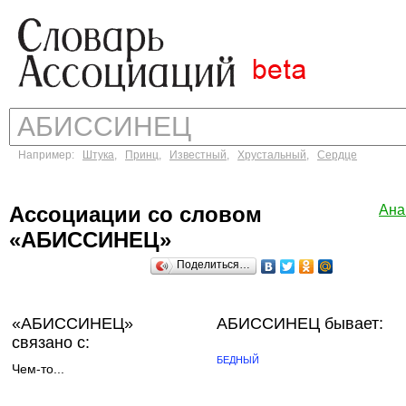
Например:
Штука
,
Принц
,
Известный
,
Хрустальный
,
Сердце
Ассоциации со словом
Ана
«АБИССИНЕЦ»
Поделиться…
«АБИССИНЕЦ»
АБИССИНЕЦ бывает:
связано с:
БЕДНЫЙ
Чем-то...