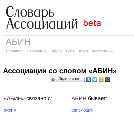
Например:
Страшный
,
Сердце
,
Цвет
,
Штука
,
Хрустальный
Ассоциации со словом «АБИН»
Поделиться…
«АБИН»
связано с:
АБИН бывает:
ЗАЖИМ
СВЯЗУЮЩИЙ