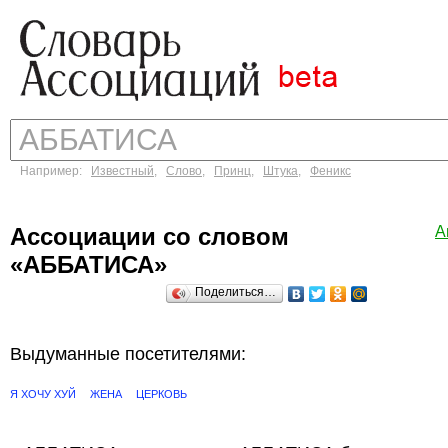
Например:
Известный
,
Слово
,
Принц
,
Штука
,
Феникс
Ассоциации со словом
А
«АББАТИСА»
Поделиться…
Выдуманные посетителями:
Я ХОЧУ ХУЙ
ЖЕНА
ЦЕРКОВЬ