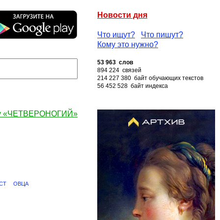
Новости дня
Что ищут?
Что пишут?
Кому это нужно?
53 963 слов
894 224 связей
214 227 380 байт обучающих текстов
56 452 528 байт индекса
ву «ЧЕТВЕРОНОГИЙ»
СТ
ОВЦА