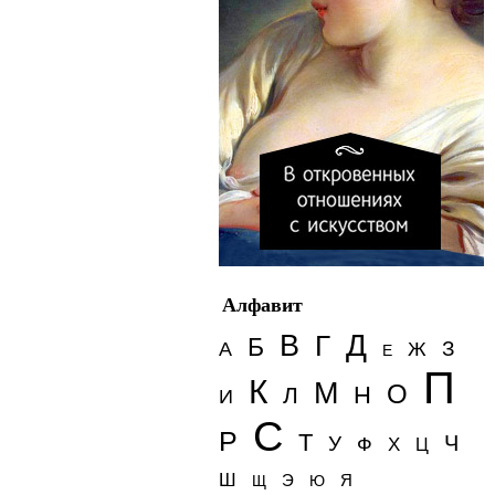
Алфавит
Д
В
Г
Б
З
А
Ж
Е
П
К
М
О
Н
Л
И
С
Р
Т
Ч
У
Ф
Х
Ц
Ш
Э
Я
Щ
Ю