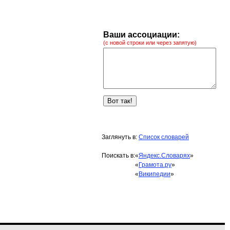
Ваши ассоциации:
(с новой строки или через запятую)
Заглянуть в:
Список словарей
Поискать в:
«
Яндекс.Словарях
»
«
Грамота.ру
»
«
Википедии
»