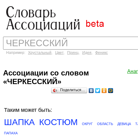
Например:
Хрустальный
,
Цвет
,
Принц
,
Идея
,
Феникс
Ассоциации со словом
Ана
«ЧЕРКЕССКИЙ»
Поделиться…
Таким может быть:
ШАПКА
КОСТЮМ
ОКРУГ
ОБЛАСТЬ
ДЕВИЦА
Т
ПАПАХА