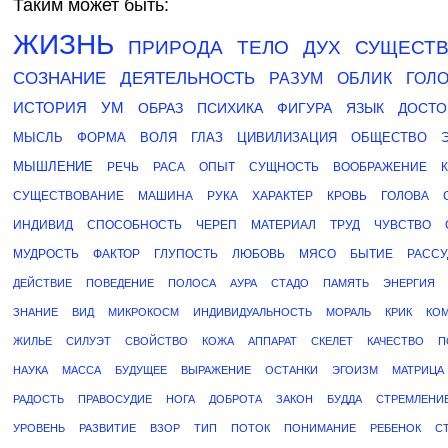
Таким может быть:
ЖИЗНЬ
ПРИРОДА
ТЕЛО
ДУХ
СУЩЕСТ
СОЗНАНИЕ
ДЕЯТЕЛЬНОСТЬ
РАЗУМ
ОБЛИК
ГОЛ
ИСТОРИЯ
УМ
ОБРАЗ
ПСИХИКА
ФИГУРА
ЯЗЫК
ДОСТО
МЫСЛЬ
ФОРМА
ВОЛЯ
ГЛАЗ
ЦИВИЛИЗАЦИЯ
ОБЩЕСТВО
МЫШЛЕНИЕ
РЕЧЬ
РАСА
ОПЫТ
СУЩНОСТЬ
ВООБРАЖЕНИЕ
СУЩЕСТВОВАНИЕ
МАШИНА
РУКА
ХАРАКТЕР
КРОВЬ
ГОЛОВА
ИНДИВИД
СПОСОБНОСТЬ
ЧЕРЕП
МАТЕРИАЛ
ТРУД
ЧУВСТВО
МУДРОСТЬ
ФАКТОР
ГЛУПОСТЬ
ЛЮБОВЬ
МЯСО
БЫТИЕ
РАССУ
ДЕЙСТВИЕ
ПОВЕДЕНИЕ
ПОЛОСА
АУРА
СТАДО
ПАМЯТЬ
ЭНЕРГИЯ
ЗНАНИЕ
ВИД
МИКРОКОСМ
ИНДИВИДУАЛЬНОСТЬ
МОРАЛЬ
КРИК
КО
ЖИЛЬЕ
СИЛУЭТ
СВОЙСТВО
КОЖА
АППАРАТ
СКЕЛЕТ
КАЧЕСТВО
П
НАУКА
МАССА
БУДУЩЕЕ
ВЫРАЖЕНИЕ
ОСТАНКИ
ЭГОИЗМ
МАТРИЦА
РАДОСТЬ
ПРАВОСУДИЕ
НОГА
ДОБРОТА
ЗАКОН
БУДДА
СТРЕМЛЕНИ
УРОВЕНЬ
РАЗВИТИЕ
ВЗОР
ТИП
ПОТОК
ПОНИМАНИЕ
РЕБЕНОК
С