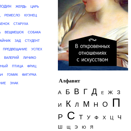
ПОДИН
ЖЕРДЬ
ЦАРЬ
Ц
РЕМЕСЛО
КУЗНЕЦ
БЕНОК
СТАРУХА
А
ВЕЩМЕШОК
СОБАКА
АЙНИК
ЗАД
СТУДЕНТ
ПРЕДВЕЩАНИЕ
УСПЕХ
ВАЛЕРИЙ
ЛИЧИКО
РНЫЙ
ПТИЦА
ФРИЦ
АН
ГОМИК
ФИГУРКА
Алфавит
НИЕ
ЗНАК
Д
В
Г
Б
З
А
Ж
Е
П
К
М
О
Н
Л
И
С
Р
Т
Ч
У
Ф
Х
Ц
Ш
Э
Я
Щ
Ю