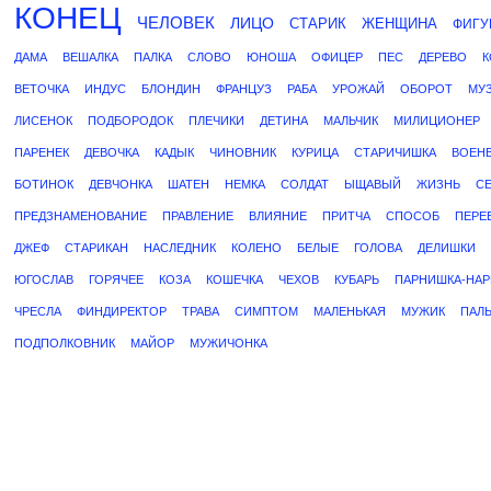
КОНЕЦ
ЧЕЛОВЕК
ЛИЦО
СТАРИК
ЖЕНЩИНА
ФИГУ
ДАМА
ВЕШАЛКА
ПАЛКА
СЛОВО
ЮНОША
ОФИЦЕР
ПЕС
ДЕРЕВО
К
ВЕТОЧКА
ИНДУС
БЛОНДИН
ФРАНЦУЗ
РАБА
УРОЖАЙ
ОБОРОТ
МУ
ЛИСЕНОК
ПОДБОРОДОК
ПЛЕЧИКИ
ДЕТИНА
МАЛЬЧИК
МИЛИЦИОНЕР
ПАРЕНЕК
ДЕВОЧКА
КАДЫК
ЧИНОВНИК
КУРИЦА
СТАРИЧИШКА
ВОЕНВ
БОТИНОК
ДЕВЧОНКА
ШАТЕН
НЕМКА
СОЛДАТ
ЫЩАВЫЙ
ЖИЗНЬ
С
ПРЕДЗНАМЕНОВАНИЕ
ПРАВЛЕНИЕ
ВЛИЯНИЕ
ПРИТЧА
СПОСОБ
ПЕРЕ
ДЖЕФ
СТАРИКАН
НАСЛЕДНИК
КОЛЕНО
БЕЛЫЕ
ГОЛОВА
ДЕЛИШКИ
ЮГОСЛАВ
ГОРЯЧЕЕ
КОЗА
КОШЕЧКА
ЧЕХОВ
КУБАРЬ
ПАРНИШКА-НА
ЧРЕСЛА
ФИНДИРЕКТОР
ТРАВА
СИМПТОМ
МАЛЕНЬКАЯ
МУЖИК
ПАЛ
ПОДПОЛКОВНИК
МАЙОР
МУЖИЧОНКА