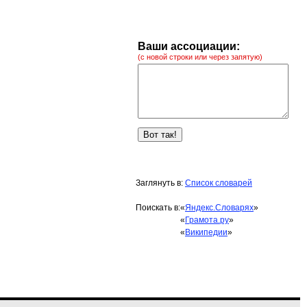
Ваши ассоциации:
(с новой строки или через запятую)
Заглянуть в:
Список словарей
Поискать в:
«
Яндекс.Словарях
»
«
Грамота.ру
»
«
Википедии
»