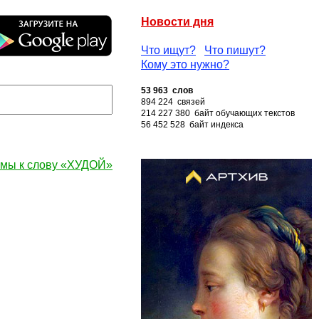
Новости дня
Что ищут?
Что пишут?
Кому это нужно?
53 963 слов
894 224 связей
214 227 380 байт обучающих текстов
56 452 528 байт индекса
мы к слову «ХУДОЙ»