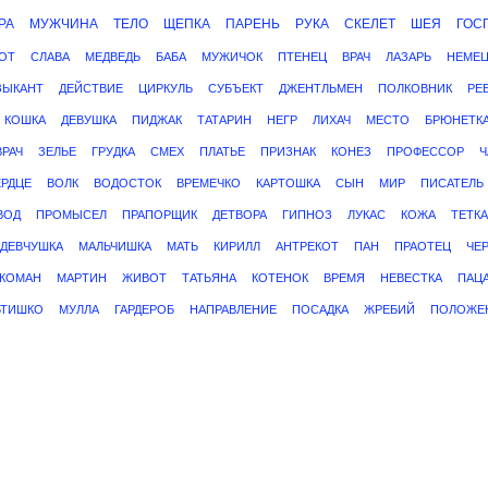
РА
МУЖЧИНА
ТЕЛО
ЩЕПКА
ПАРЕНЬ
РУКА
СКЕЛЕТ
ШЕЯ
ГОС
ОТ
СЛАВА
МЕДВЕДЬ
БАБА
МУЖИЧОК
ПТЕНЕЦ
ВРАЧ
ЛАЗАРЬ
НЕМЕ
ЗЫКАНТ
ДЕЙСТВИЕ
ЦИРКУЛЬ
СУБЪЕКТ
ДЖЕНТЛЬМЕН
ПОЛКОВНИК
РЕ
КОШКА
ДЕВУШКА
ПИДЖАК
ТАТАРИН
НЕГР
ЛИХАЧ
МЕСТО
БРЮНЕТК
РАЧ
ЗЕЛЬЕ
ГРУДКА
СМЕХ
ПЛАТЬЕ
ПРИЗНАК
КОНЕЗ
ПРОФЕССОР
Ч
ЕРДЦЕ
ВОЛК
ВОДОСТОК
ВРЕМЕЧКО
КАРТОШКА
СЫН
МИР
ПИСАТЕЛЬ
ВОД
ПРОМЫСЕЛ
ПРАПОРЩИК
ДЕТВОРА
ГИПНОЗ
ЛУКАС
КОЖА
ТЕТКА
ДЕВЧУШКА
МАЛЬЧИШКА
МАТЬ
КИРИЛЛ
АНТРЕКОТ
ПАН
ПРАОТЕЦ
ЧЕ
РКОМАН
МАРТИН
ЖИВОТ
ТАТЬЯНА
КОТЕНОК
ВРЕМЯ
НЕВЕСТКА
ПАЦ
ЬТИШКО
МУЛЛА
ГАРДЕРОБ
НАПРАВЛЕНИЕ
ПОСАДКА
ЖРЕБИЙ
ПОЛОЖЕ