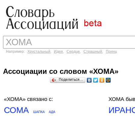
Например:
Хрустальный
,
Идея
,
Сердце
,
Страшный
,
Принц
Ассоциации со словом «ХОМА»
Поделиться…
«ХОМА»
связано с:
ХОМА быв
СОМА
ИРАН
ШАПКА
АДА