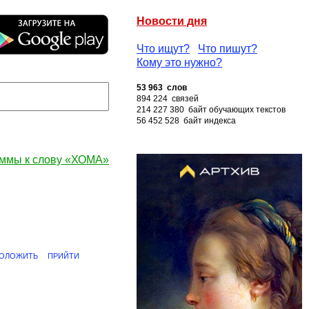
Новости дня
Что ищут?
Что пишут?
Кому это нужно?
53 963 слов
894 224 связей
214 227 380 байт обучающих текстов
56 452 528 байт индекса
ммы к слову «ХОМА»
ОЛОЖИТЬ
ПРИЙТИ