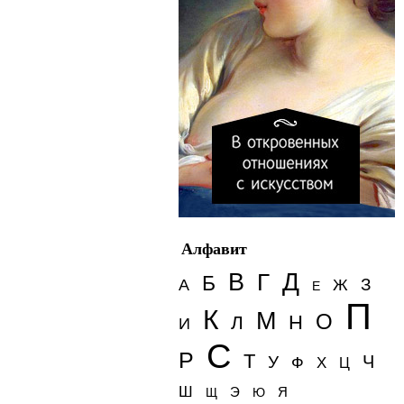
Алфавит
Д
В
Г
Б
З
А
Ж
Е
П
К
М
О
Н
Л
И
С
Р
Т
Ч
У
Ф
Х
Ц
Ш
Э
Я
Щ
Ю