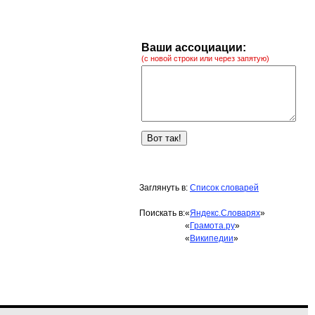
Ваши ассоциации:
(с новой строки или через запятую)
Заглянуть в:
Список словарей
Поискать в:
«
Яндекс.Словарях
»
«
Грамота.ру
»
«
Википедии
»