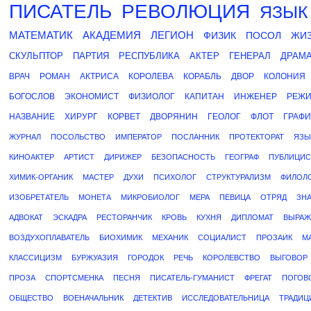
ПИСАТЕЛЬ
РЕВОЛЮЦИЯ
ЯЗЫК
МАТЕМАТИК
АКАДЕМИЯ
ЛЕГИОН
ФИЗИК
ПОСОЛ
ЖИ
СКУЛЬПТОР
ПАРТИЯ
РЕСПУБЛИКА
АКТЕР
ГЕНЕРАЛ
ДРАМА
ВРАЧ
РОМАН
АКТРИСА
КОРОЛЕВА
КОРАБЛЬ
ДВОР
КОЛОНИЯ
БОГОСЛОВ
ЭКОНОМИСТ
ФИЗИОЛОГ
КАПИТАН
ИНЖЕНЕР
РЕЖИ
НАЗВАНИЕ
ХИРУРГ
КОРВЕТ
ДВОРЯНИН
ГЕОЛОГ
ФЛОТ
ГРАФИ
ЖУРНАЛ
ПОСОЛЬСТВО
ИМПЕРАТОР
ПОСЛАННИК
ПРОТЕКТОРАТ
ЯЗЫ
КИНОАКТЕР
АРТИСТ
ДИРИЖЕР
БЕЗОПАСНОСТЬ
ГЕОГРАФ
ПУБЛИЦИС
ХИМИК-ОРГАНИК
МАСТЕР
ДУХИ
ПСИХОЛОГ
СТРУКТУРАЛИЗМ
ФИЛОЛ
ИЗОБРЕТАТЕЛЬ
МОНЕТА
МИКРОБИОЛОГ
МЕРА
ПЕВИЦА
ОТРЯД
ЗНА
АДВОКАТ
ЭСКАДРА
РЕСТОРАНЧИК
КРОВЬ
КУХНЯ
ДИПЛОМАТ
ВЫРАЖ
ВОЗДУХОПЛАВАТЕЛЬ
БИОХИМИК
МЕХАНИК
СОЦИАЛИСТ
ПРОЗАИК
М
КЛАССИЦИЗМ
БУРЖУАЗИЯ
ГОРОДОК
РЕЧЬ
КОРОЛЕВСТВО
ВЫГОВОР
ПРОЗА
СПОРТСМЕНКА
ПЕСНЯ
ПИСАТЕЛЬ-ГУМАНИСТ
ФРЕГАТ
ПОГОВ
ОБЩЕСТВО
ВОЕНАЧАЛЬНИК
ДЕТЕКТИВ
ИССЛЕДОВАТЕЛЬНИЦА
ТРАДИЦ