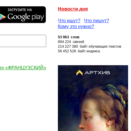
Новости дня
Что ищут?
Что пишут?
Кому это нужно?
53 963 слов
894 224 связей
214 227 380 байт обучающих текстов
56 452 528 байт индекса
ову «ФРАНЦУЗСКИЙ»