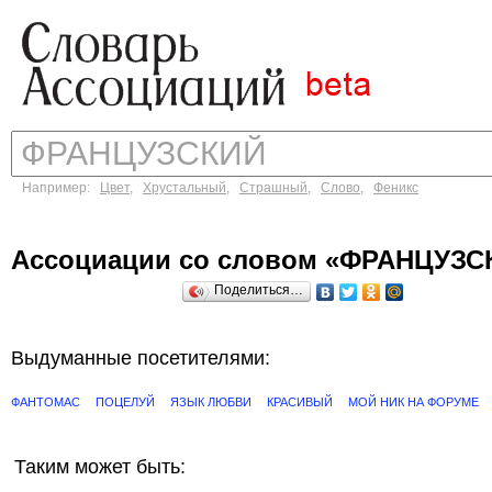
Например:
Цвет
,
Хрустальный
,
Страшный
,
Слово
,
Феникс
Ассоциации со словом «ФРАНЦУЗС
Поделиться…
Выдуманные посетителями:
ФАНТОМАС
ПОЦЕЛУЙ
ЯЗЫК ЛЮБВИ
КРАСИВЫЙ
МОЙ НИК НА ФОРУМЕ
Таким может быть: