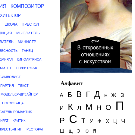
ИЯ
КОМПОЗИТОР
РХИТЕКТОР
Р
ШКОЛА
ПРЕСТОЛ
ДИЦИЯ
МЫСЛИТЕЛЬ
ВАТЕЛЬ
МИНИСТР
ВЕСНОСТЬ
ТАНЕЦ
ДМИРАЛ
КИНОАКТРИСА
ОМИТЕТ
ТЕРРИТОРИЯ
-СИМВОЛИСТ
Алфавит
ПАРТИЯ
ТЕКСТ
Д
В
Г
Б
З
А
Ж
МОДЕЛЬЕР-ДИЗАЙНЕР
Е
П
ПОСЛОВИЦА
К
М
О
Н
Л
И
САТЕЛЬ-РОМАНТИК
С
Р
Т
Ч
У
Ф
Х
ИРАТ
КРИТИК
Ц
КРЕСТЬЯНИН
РЕСТОРАН
Ш
Э
Я
Щ
Ю