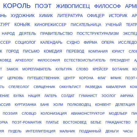
КОРОЛЬ
ПОЭТ
ЖИВОПИСЕЦ
ФИЛОСОФ
АРМ
ЗНЬ
ХУДОЖНИК
ХИМИК
ЛИТЕРАТУРА
ОФИЦЕР
ИСТОРИК
А
ТУРГ
КОНЬЯК
КИНОРЕЖИССЕР
ПИСАТЕЛЬНИЦА
УЧЕНЫЙ
ТЕАТ
НАРОД
ДЕЯТЕЛЬ
ПРАВИТЕЛЬСТВО
ПОСТСТРУКТУРАЛИЗМ
ЭКСПЕ
ССЕР
СОЦИОЛОГ
КАЛЕНДАРЬ
СУДНО
ФИРМА
ОПЕРА
ИССЛЕДО
К
ГОРОД
ПИСЬМО
КОМЕДИЯ
ПЕРЕВОД
КОМПАНИЯ
ЮРИСТ
СЛО
КОВЕД
АРХЕОЛОГ
ФИЛОСОФИЯ
ЕСТЕСТВОИСПЫТАТЕЛЬ
ПРЕЗИДЕНТ
А
Т
ЗАМОК
МОРЕПЛАВАТЕЛЬ
КУЛЬТУРА
СЛОВО
КРЕЙСЕР
БОТАНИК
К
ОГ
ЦЕРКОВЬ
ПУТЕШЕСТВЕННИК
ЦЕНТР
КОРОНА
ФЛАГ
ФРАНК
ПОЭТ
ТЬ
СПЕЛЕОЛОГ
СВЯЩЕННИК
ОККУЛЬТИСТ
РАЗВЕДКА
КАВАЛЕРИЯ
КОМ
ЕНИЕ
БУЛКА
НАЦИЯ
ЛАГЕРЬ
СОЛДАТ
ГУМАНИСТ
ЗООЛОГ
АФРИКА
АССИВ
КУРТИЗАНКА
БАНК
ХОЛМ
ПОЛКОВОДЕЦ
КОНВЕНТ
ДЕЛЕГАЦИЯ
ПОЭЗИЯ
СЛОВЦО
КОЛОНИЗАЦИЯ
АВИАКОНСТРУКТОР
МОДЕЛЬЕР
ПИ
ОРКА
ПОЭТ-РОМАНТИК
ПЛАТЬЕ
ВОСТОКОВЕД
БЕЛЬЕ
ГРАЖДАНСТВО
П
ИЯ
ПУДЕЛЬ
ИНТЕЛЛИГЕНЦИЯ
МАЛЬЧИК
ПОДДАННЫЙ
ДЕНЬГИ
ЧАСЫ