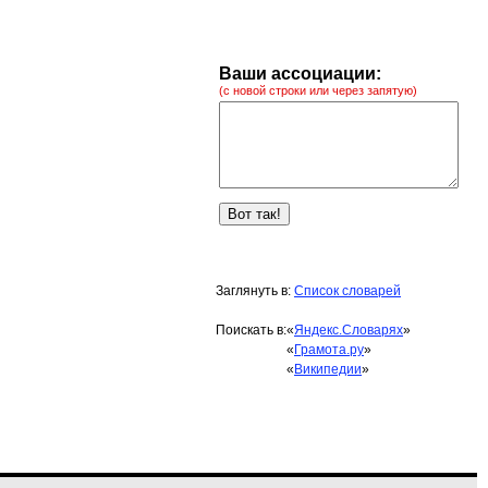
Ваши ассоциации:
(с новой строки или через запятую)
Заглянуть в:
Список словарей
Поискать в:
«
Яндекс.Словарях
»
«
Грамота.ру
»
«
Википедии
»