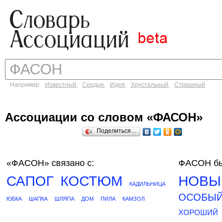
Например:
Известный
,
Сердце
,
Идея
,
Хрустальный
,
Страшный
Ассоциации со словом «ФАСОН»
Поделиться…
«ФАСОН»
связано с:
ФАСОН бы
САПОГ
КОСТЮМ
НОВЫ
КАДИЛЬНИЦА
ОСОБЫ
ЮБКА
ШАПКА
ШЛЯПА
ДОМ
ПИЛА
КАМЗОЛ
ХОРОШИЙ