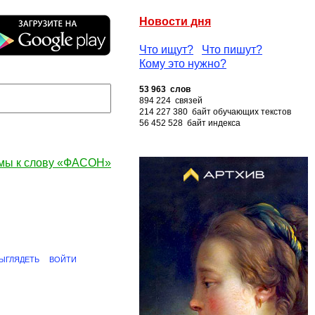
Новости дня
Что ищут?
Что пишут?
Кому это нужно?
53 963 слов
894 224 связей
214 227 380 байт обучающих текстов
56 452 528 байт индекса
мы к слову «ФАСОН»
ЫГЛЯДЕТЬ
ВОЙТИ