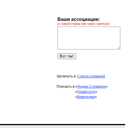
Ваши ассоциации:
(с новой строки или через запятую)
Заглянуть в:
Список словарей
Поискать в:
«
Яндекс.Словарях
»
«
Грамота.ру
»
«
Википедии
»