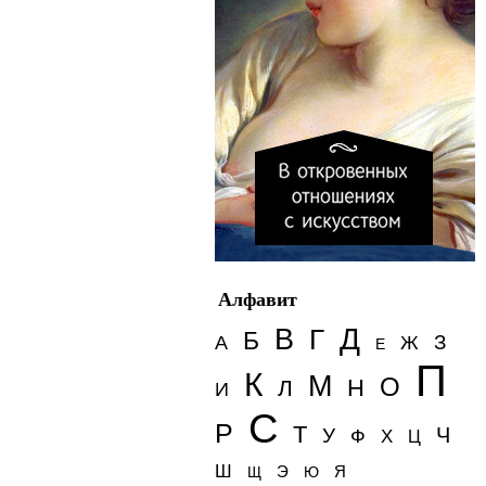
Алфавит
Д
В
Г
Б
З
А
Ж
Е
П
К
М
О
Н
Л
И
С
Р
Т
Ч
У
Ф
Х
Ц
Ш
Э
Я
Щ
Ю