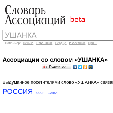
Например:
Феникс
,
Страшный
,
Сердце
,
Известный
,
Принц
Ассоциации со словом «УШАНКА»
Поделиться…
Выдуманное посетителями слово «УШАНКА» связан
РОССИЯ
СССР
ШАПКА