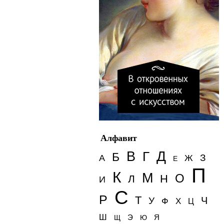
Алфавит
Д
В
Г
Б
З
А
Ж
Е
П
К
М
О
Н
Л
И
С
Р
Т
Ч
У
Ф
Х
Ц
Ш
Э
Я
Щ
Ю