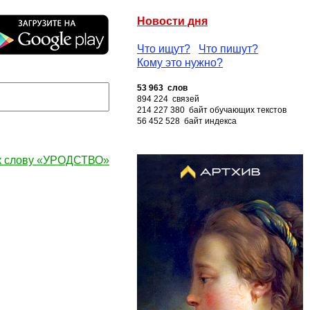
Новости дня
Что ищут?
Что пишут?
Кому это нужно?
53 963 слов
894 224 связей
214 227 380 байт обучающих текстов
56 452 528 байт индекса
к слову «УРОДСТВО»
: