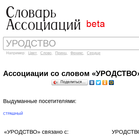
Например:
Цвет
,
Слово
,
Принц
,
Феникс
,
Сердце
Ассоциации со словом «УРОДСТВО
Поделиться…
Выдуманные посетителями:
СТРАШНЫЙ
«УРОДСТВО»
связано с:
УРОДСТВО