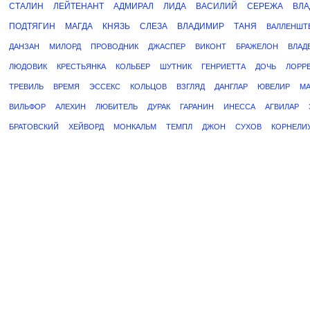
СТАЛИН
ЛЕЙТЕНАНТ
АДМИРАЛ
ЛИДА
ВАСИЛИЙ
СЕРЕЖА
ВЛА
ПОДТЯГИН
МАГДА
КНЯЗЬ
СЛЕЗА
ВЛАДИМИР
ТАНЯ
ВАЛЛЕНШТ
ДАНЗАН
МИЛОРД
ПРОВОДНИК
ДЖАСПЕР
ВИКОНТ
БРАЖЕЛОН
ВЛАД
ЛЮДОВИК
КРЕСТЬЯНКА
КОЛЬБЕР
ШУТНИК
ГЕНРИЕТТА
ДОЧЬ
ЛОРР
ТРЕВИЛЬ
ВРЕМЯ
ЭССЕКС
КОЛЬЦОВ
ВЗГЛЯД
ДАНГЛАР
ЮВЕЛИР
М
ВИЛЬФОР
АЛЕХИН
ЛЮБИТЕЛЬ
ДУРАК
ГАРАНИН
ИНЕССА
АГВИЛАР
БРАТОВСКИЙ
ХЕЙВОРД
МОНКАЛЬМ
ТЕМПЛ
ДЖОН
СУХОВ
КОРНЕЛИ