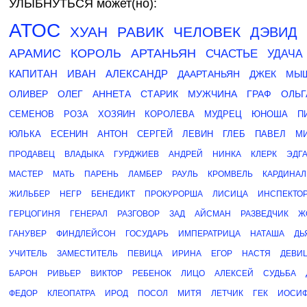
УЛЫБНУТЬСЯ может(но):
АТОС
ХУАН
РАВИК
ЧЕЛОВЕК
ДЭВИД
АРАМИС
КОРОЛЬ
АРТАНЬЯН
СЧАСТЬЕ
УДАЧА
КАПИТАН
ИВАН
АЛЕКСАНДР
ДААРТАНЬЯН
ДЖЕК
МЫ
ОЛИВЕР
ОЛЕГ
АННЕТА
СТАРИК
МУЖЧИНА
ГРАФ
ОЛЬГ
СЕМЕНОВ
РОЗА
ХОЗЯИН
КОРОЛЕВА
МУДРЕЦ
ЮНОША
П
ЮЛЬКА
ЕСЕНИН
АНТОН
СЕРГЕЙ
ЛЕВИН
ГЛЕБ
ПАВЕЛ
М
ПРОДАВЕЦ
ВЛАДЫКА
ГУРДЖИЕВ
АНДРЕЙ
НИНКА
КЛЕРК
ЭДГ
МАСТЕР
МАТЬ
ПАРЕНЬ
ЛАМБЕР
РАУЛЬ
КРОМВЕЛЬ
КАРДИНАЛ
ЖИЛЬБЕР
НЕГР
БЕНЕДИКТ
ПРОКУРОРША
ЛИСИЦА
ИНСПЕКТО
ГЕРЦОГИНЯ
ГЕНЕРАЛ
РАЗГОВОР
ЗАД
АЙСМАН
РАЗВЕДЧИК
Ж
ГАНУВЕР
ФИНДЛЕЙСОН
ГОСУДАРЬ
ИМПЕРАТРИЦА
НАТАША
ДЬ
УЧИТЕЛЬ
ЗАМЕСТИТЕЛЬ
ПЕВИЦА
ИРИНА
ЕГОР
НАСТЯ
ДЕВИ
БАРОН
РИВЬЕР
ВИКТОР
РЕБЕНОК
ЛИЦО
АЛЕКСЕЙ
СУДЬБА
ФЕДОР
КЛЕОПАТРА
ИРОД
ПОСОЛ
МИТЯ
ЛЕТЧИК
ГЕК
ИОСИ