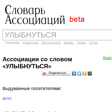
Например:
Известный
,
Хрустальный
,
Феникс
,
Принц
,
Штука
Ассоциации со словом
Ана
«УЛЫБНУТЬСЯ»
Поделиться…
Выдуманные посетителями:
ДЕНИС