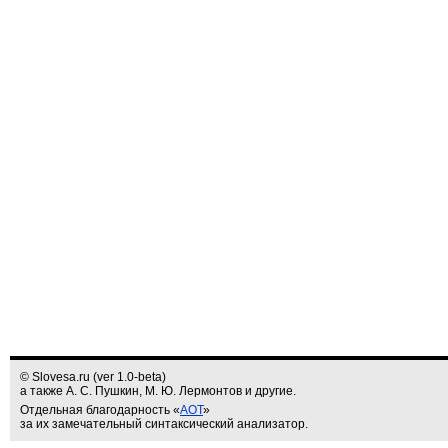
© Slovesa.ru (ver 1.0-beta)
а также А. С. Пушкин, М. Ю. Лермонтов и другие.
Отдельная благодарность «
АОТ
»
за их замечательный синтаксический анализатор.