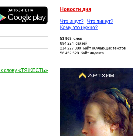
Новости дня
Что ищут?
Что пишут?
Кому это нужно?
53 963 слов
894 224 связей
214 227 380 байт обучающих текстов
56 452 528 байт индекса
 к слову «ТЯЖЕСТЬ»