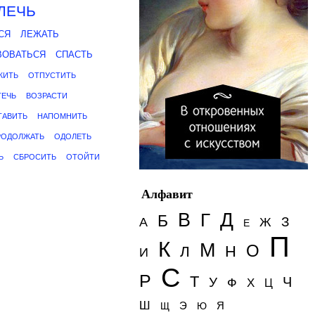
ЛЕЧЬ
СЯ
ЛЕЖАТЬ
ВОВАТЬСЯ
СПАСТЬ
ЖИТЬ
ОТПУСТИТЬ
ТЕЧЬ
ВОЗРАСТИ
ТАВИТЬ
НАПОМНИТЬ
РОДОЛЖАТЬ
ОДОЛЕТЬ
Ь
СБРОСИТЬ
ОТОЙТИ
Алфавит
Д
В
Г
Б
З
А
Ж
Е
П
К
М
О
Н
Л
И
С
Р
Т
Ч
У
Ф
Х
Ц
Ш
Э
Я
Щ
Ю