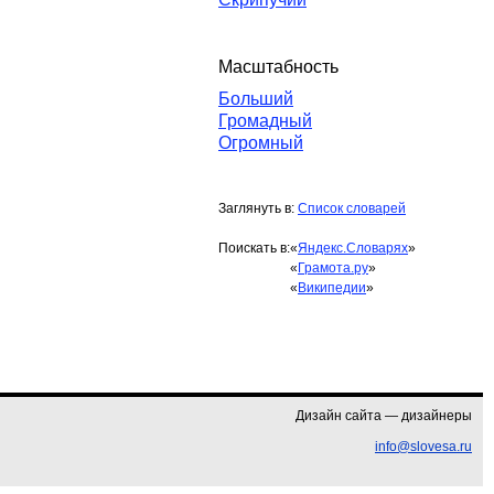
Масштабность
Больший
Громадный
Огромный
Заглянуть в:
Список словарей
Поискать в:
«
Яндекс.Словарях
»
«
Грамота.ру
»
«
Википедии
»
Дизайн сайта — дизайнеры
info@slovesa.ru