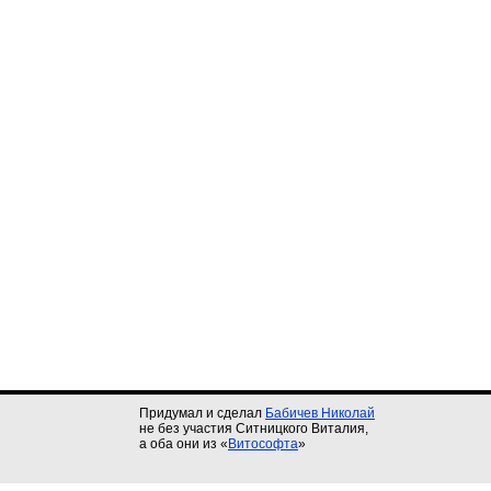
Придумал и сделал
Бабичев Николай
не без участия Ситницкого Виталия,
а оба они из «
Витософта
»