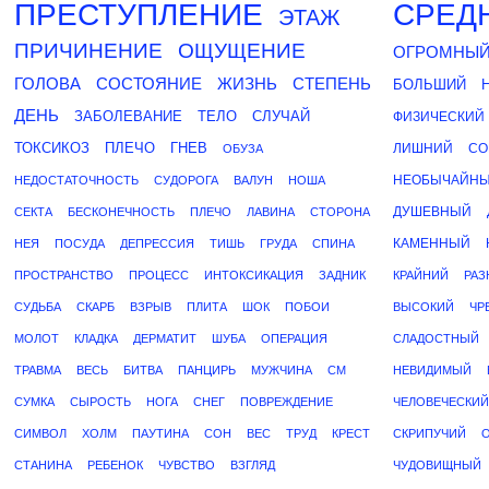
ПРЕСТУПЛЕНИЕ
СРЕД
ЭТАЖ
ПРИЧИНЕНИЕ
ОЩУЩЕНИЕ
ОГРОМНЫ
ГОЛОВА
СОСТОЯНИЕ
ЖИЗНЬ
СТЕПЕНЬ
БОЛЬШИЙ
ДЕНЬ
ЗАБОЛЕВАНИЕ
ТЕЛО
СЛУЧАЙ
ФИЗИЧЕСКИЙ
ТОКСИКОЗ
ПЛЕЧО
ГНЕВ
ЛИШНИЙ
СО
ОБУЗА
НЕОБЫЧАЙН
НЕДОСТАТОЧНОСТЬ
СУДОРОГА
ВАЛУН
НОША
ДУШЕВНЫЙ
СЕКТА
БЕСКОНЕЧНОСТЬ
ПЛЕЧО
ЛАВИНА
СТОРОНА
КАМЕННЫЙ
НЕЯ
ПОСУДА
ДЕПРЕССИЯ
ТИШЬ
ГРУДА
СПИНА
ПРОСТРАНСТВО
ПРОЦЕСС
ИНТОКСИКАЦИЯ
ЗАДНИК
КРАЙНИЙ
РАЗ
СУДЬБА
СКАРБ
ВЗРЫВ
ПЛИТА
ШОК
ПОБОИ
ВЫСОКИЙ
ЧР
МОЛОТ
КЛАДКА
ДЕРМАТИТ
ШУБА
ОПЕРАЦИЯ
СЛАДОСТНЫЙ
ТРАВМА
ВЕСЬ
БИТВА
ПАНЦИРЬ
МУЖЧИНА
СМ
НЕВИДИМЫЙ
СУМКА
СЫРОСТЬ
НОГА
СНЕГ
ПОВРЕЖДЕНИЕ
ЧЕЛОВЕЧЕСКИЙ
СИМВОЛ
ХОЛМ
ПАУТИНА
СОН
ВЕС
ТРУД
КРЕСТ
СКРИПУЧИЙ
СТАНИНА
РЕБЕНОК
ЧУВСТВО
ВЗГЛЯД
ЧУДОВИЩНЫЙ