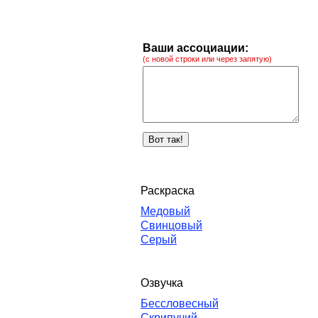
Ваши ассоциации:
(с новой строки или через запятую)
Раскраска
Медовый
Свинцовый
Серый
Озвучка
Бессловесный
Скрипучий