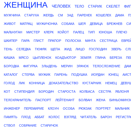
ЖЕНЩИНА
ЧЕЛОВЕК
ТЕЛО
СТАРИК
СКЕЛЕТ
ФИГ
МУЖЧИНА
СТАРУХА
ЖЕРДЬ
СМ
ЗАД
ПАРЕНЕК
КОШЕЛЕК
ДАМА
П
ЖИВОТ
МАТРАЦ
МУЖИЧОНКА
СОБАКА
ШЕЯ
ДЕВИЦА
БРЕЖНЕВ
СИ
МАЛЬЧУГАН
МИСТЕР
КЛЕРК
КОЙОТ
ПАЛЕЦ
ТИП
ЮНОША
ПЛЕЧО
ШКИПЕР
ПАРА
ГЛИСТ
ПРАПОР
ПОЛОСКА
МАЧТА
СЕСТРИЦА
ЕВРЕ
ТЕНЬ
СЕЛЕДКА
ТЮФЯК
ЩЕПА
ЖИД
ЛИЦО
ГОСПОДИН
ЗВЕРЬ
СЛ
КИШКА
МЯСО
ЦЫПЛЕНОК
КОАДЪЮТОР
ЗЕМЛЯ
ГЛИНА
БЕРЕЗА
ПЕ
БОРОДКА
ФИГУРКА
ЗЛЫДЕНЬ
МЕРИН
ЗРАЧОК
ТЕЛОСЛОЖЕНИЕ
ДАМ
КАТАЛОГ
СТЕРВА
МУЖИК
ПАРЕНЬ
ПОДУШКА
ИОРДАН
ЮНЕЦ
АИС
ГОЛОД
ЛИК
КОННИЦА
ДОКАЗАТЕЛЬСТВО
КУСТАРНИК
НЕМЕЦ
ДЕВУ
КОТ
СТИПЕНДИЯ
БОРОДАЧ
СТАРОСТА
КОЛБАСА
СЕСТРА
ЯБЛОНЯ
ТЕЛОХРАНИТЕЛЬ
ПАСПОРТ
ЛЕЙТЕНАНТ
БОЛВАН
ЖЕНА
БИНЬОМИНЗ
ИНЖЕНЕР
ПЕРЕМИРИЕ
КЛОУН
ОСОБА
РЮКЗАК
ПОРТРЕТ
МАЛЬЧИК
ПАМЯТЬ
ПЛОД
АББАТ
КОЛОС
ВЗГЛЯД
ЧИТАТЕЛЬ
БАРОН
РЕГИСТР
СТВОЛ
СОБРАНИЕ
СТАРИЧОК