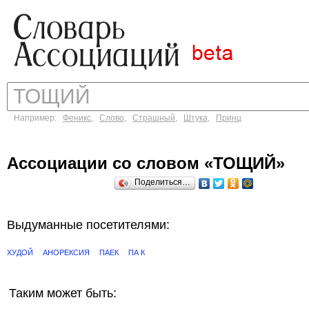
Например:
Феникс
,
Слово
,
Страшный
,
Штука
,
Принц
Ассоциации со словом «ТОЩИЙ»
Поделиться…
Выдуманные посетителями:
ХУДОЙ
АНОРЕКСИЯ
ПАЕК
ПА К
Таким может быть: