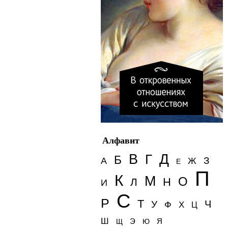
Алфавит
Д
В
Г
Б
З
А
Ж
Е
П
К
М
О
Н
Л
И
С
Р
Т
Ч
У
Ф
Х
Ц
Ш
Э
Я
Щ
Ю