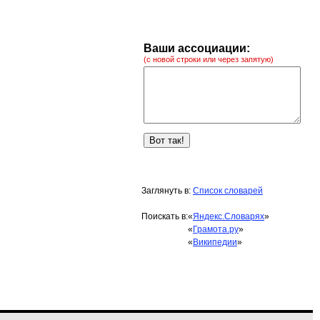
Ваши ассоциации:
(с новой строки или через запятую)
Заглянуть в:
Список словарей
Поискать в:
«
Яндекс.Словарях
»
«
Грамота.ру
»
«
Википедии
»