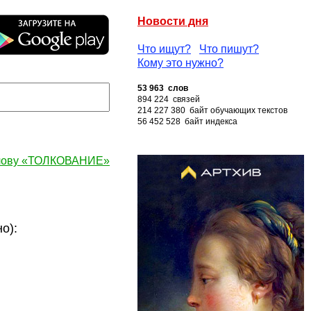
Новости дня
Что ищут?
Что пишут?
Кому это нужно?
53 963 слов
894 224 связей
214 227 380 байт обучающих текстов
56 452 528 байт индекса
слову «ТОЛКОВАНИЕ»
о):