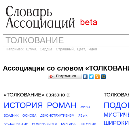
Например:
Штука
,
Сердце
,
Страшный
,
Цвет
,
Идея
Ассоциации со словом «ТОЛКОВАН
Поделиться…
«ТОЛКОВАНИЕ»
связано с:
ТОЛКОВАН
ИСТОРИЯ
РОМАН
ПОДО
ЖИВОТ
МИСТИЧ
ВСАДНИК
ОСНОВА
ДЕКОНСТРУКТИВИЗМ
ЯЗЫК
ШИРОКИ
БЕСКОРЫСТИЕ
НОМЕНКЛАТУРА
КАРТИНА
ЛИТУРГИЯ