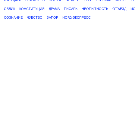
ГОСУДАРЬ
ПРАВИТЕЛЬ
ЭРЛТОН
АРХОНТ
БЫТ
РУССКАЯ
ИСПУГ
Т
ОБЛИК
КОНСТИТУЦИЯ
ДРАМА
ПИСАРЬ
НЕОПЫТНОСТЬ
ОТЪЕЗД
И
СОЗНАНИЕ
ЧУВСТВО
ЗАПОР
НОРД-ЭКСПРЕСС