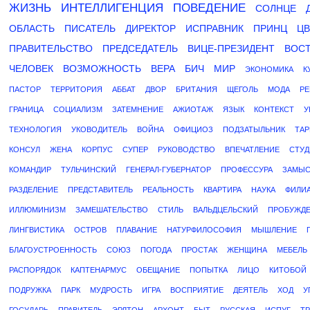
ЖИЗНЬ
ИНТЕЛЛИГЕНЦИЯ
ПОВЕДЕНИЕ
СОЛНЦЕ
ОБЛАСТЬ
ПИСАТЕЛЬ
ДИРЕКТОР
ИСПРАВНИК
ПРИНЦ
ЦВ
ПРАВИТЕЛЬСТВО
ПРЕДСЕДАТЕЛЬ
ВИЦЕ-ПРЕЗИДЕНТ
ВОС
ЧЕЛОВЕК
ВОЗМОЖНОСТЬ
ВЕРА
БИЧ
МИР
ЭКОНОМИКА
К
ПАСТОР
ТЕРРИТОРИЯ
АББАТ
ДВОР
БРИТАНИЯ
ЩЕГОЛЬ
МОДА
РЕ
ГРАНИЦА
СОЦИАЛИЗМ
ЗАТЕМНЕНИЕ
АЖИОТАЖ
ЯЗЫК
КОНТЕКСТ
У
ТЕХНОЛОГИЯ
УКОВОДИТЕЛЬ
ВОЙНА
ОФИЦИОЗ
ПОДЗАТЫЛЬНИК
ТА
КОНСУЛ
ЖЕНА
КОРПУС
СУПЕР
РУКОВОДСТВО
ВПЕЧАТЛЕНИЕ
СТУД
КОМАНДИР
ТУЛЬЧИНСКИЙ
ГЕНЕРАЛ-ГУБЕРНАТОР
ПРОФЕССУРА
ЗАМЫС
РАЗДЕЛЕНИЕ
ПРЕДСТАВИТЕЛЬ
РЕАЛЬНОСТЬ
КВАРТИРА
НАУКА
ФИЛИ
ИЛЛЮМИНИЗМ
ЗАМЕШАТЕЛЬСТВО
СТИЛЬ
ВАЛЬДЦЕЛЬСКИЙ
ПРОБУЖД
ЛИНГВИСТИКА
ОСТРОВ
ПЛАВАНИЕ
НАТУРФИЛОСОФИЯ
МЫШЛЕНИЕ
БЛАГОУСТРОЕННОСТЬ
СОЮЗ
ПОГОДА
ПРОСТАК
ЖЕНЩИНА
МЕБЕЛЬ
РАСПОРЯДОК
КАПТЕНАРМУС
ОБЕЩАНИЕ
ПОПЫТКА
ЛИЦО
КИТОБОЙ
ПОДРУЖКА
ПАРК
МУДРОСТЬ
ИГРА
ВОСПРИЯТИЕ
ДЕЯТЕЛЬ
ХОД
У