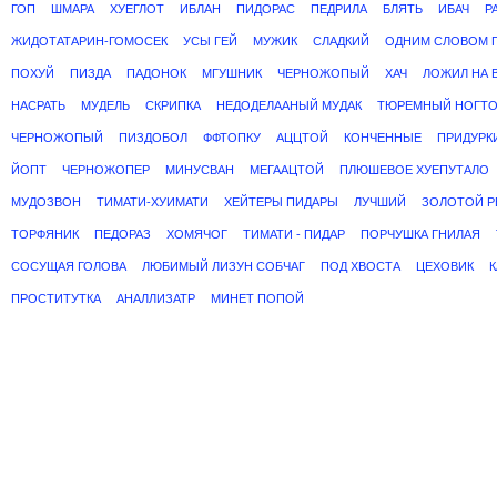
ГОП
ШМАРА
ХУЕГЛОТ
ИБЛАН
ПИДОРАС
ПЕДРИЛА
БЛЯТЬ
ИБАЧ
Р
ЖИДОТАТАРИН-ГОМОСЕК
УСЫ ГЕЙ
МУЖИК
СЛАДКИЙ
ОДНИМ СЛОВОМ 
ПОХУЙ
ПИЗДА
ПАДОНОК
МГУШНИК
ЧЕРНОЖОПЫЙ
ХАЧ
ЛОЖИЛ НА 
НАСРАТЬ
МУДЕЛЬ
СКРИПКА
НЕДОДЕЛААНЫЙ МУДАК
ТЮРЕМНЫЙ НОГТ
ЧЕРНОЖОПЫЙ
ПИЗДОБОЛ
ФФТОПКУ
АЦЦТОЙ
КОНЧЕННЫЕ
ПРИДУРК
ЙОПТ
ЧЕРНОЖОПЕР
МИНУСВАН
МЕГААЦТОЙ
ПЛЮШЕВОЕ ХУЕПУТАЛО
МУДОЗВОН
ТИМАТИ-ХУИМАТИ
ХЕЙТЕРЫ ПИДАРЫ
ЛУЧШИЙ
ЗОЛОТОЙ Р
ТОРФЯНИК
ПЕДОРАЗ
ХОМЯЧОГ
ТИМАТИ - ПИДАР
ПОРЧУШКА ГНИЛАЯ
СОСУЩАЯ ГОЛОВА
ЛЮБИМЫЙ ЛИЗУН СОБЧАГ
ПОД ХВОСТА
ЦЕХОВИК
ПРОСТИТУТКА
АНАЛЛИЗАТР
МИНЕТ ПОПОЙ