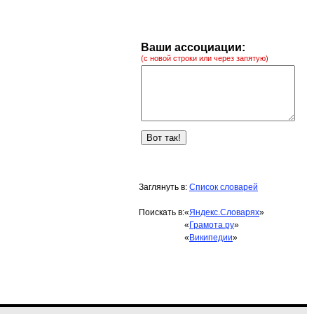
Ваши ассоциации:
(с новой строки или через запятую)
Заглянуть в:
Список словарей
Поискать в:
«
Яндекс.Словарях
»
«
Грамота.ру
»
«
Википедии
»