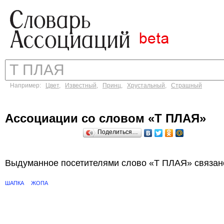
Например:
Цвет
,
Известный
,
Принц
,
Хрустальный
,
Страшный
Ассоциации со словом «Т ПЛАЯ»
Поделиться…
Выдуманное посетителями слово «Т ПЛАЯ» связано
ШАПКА
ЖОПА