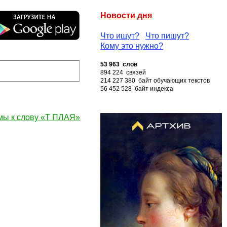
Новости дня
Что ищут?
Что пишут?
Кому это нужно?
53 963 слов
894 224 связей
214 227 380 байт обучающих текстов
56 452 528 байт индекса
мы к слову «Т ПЛАЯ»