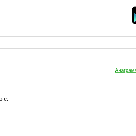
Анаграм
 с: