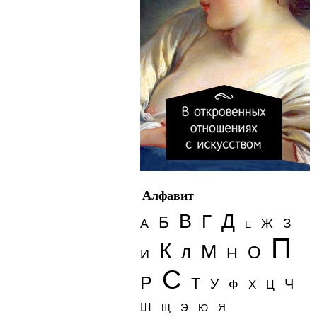
Алфавит
Д
В
Г
Б
З
А
Ж
Е
П
К
М
О
Н
Л
И
С
Р
Т
Ч
У
Ф
Х
Ц
Ш
Э
Я
Щ
Ю