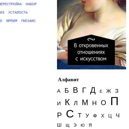
ПЕРЕСТРОЙКА
НАБОР
ЛИЗ
УСТАЛОСТЬ
БО
ВРЕМЯ
ПИСЬМО
Алфавит
Д
В
Г
Б
З
А
Ж
Е
П
К
М
О
Н
Л
И
С
Р
Т
Ч
У
Ф
Х
Ц
Ш
Э
Я
Щ
Ю