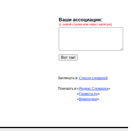
Ваши ассоциации:
(с новой строки или через запятую)
Заглянуть в:
Список словарей
Поискать в:
«
Яндекс.Словарях
»
«
Грамота.ру
»
«
Википедии
»