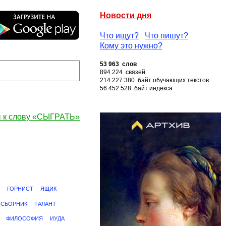
Новости дня
Что ищут?
Что пишут?
Кому это нужно?
53 963 слов
894 224 связей
214 227 380 байт обучающих текстов
56 452 528 байт индекса
 к слову «СЫГРАТЬ»
ГОРНИСТ
ЯЩИК
СБОРНИК
ТАЛАНТ
ФИЛОСОФИЯ
ИУДА