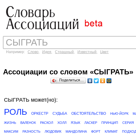
Например:
Слово
,
Идея
,
Страшный
,
Известный
,
Цвет
Ассоциации со словом «СЫГРАТЬ»
Поделиться…
СЫГРАТЬ может(но):
РОЛЬ
ОРКЕСТР
СУДЬБА
ОБСТОЯТЕЛЬСТВО
НЬЮ-ЙОРК
М
ЖИЗНЬ
ВАЛЕНОК
РАСКОЛ
ХОЛЛ
ЯЗЫК
ЛАСКЕР
ПРИНЦИП
СЕРИЯ
МАКСИМ
РАЗНОСТЬ
ЛЮДОВИК
МАНДОЛИНА
ФОРТ
КЛИМАТ
ПОДХО