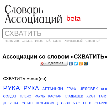
Например:
Сердце
,
Известный
,
Слово
,
Хрустальный
,
Страшный
Ассоциации со словом «СХВАТИТЬ
Поделиться…
СХВАТИТЬ может(но):
РУКА
РУКА
АРТАНЬЯН
ГРАФ
ЧЕЛОВЕК
КО
СОЛДАТ
ПЛЕЧО
РАУЛЬ
КАСПАР
ГЛАДЫШЕВ
ХУАН
ТАН
ДЕВУШКА
ОСТАП
НЕЗНАКОМЕЦ
СЛОН
ЧАС
НЕГР
СТАРИК