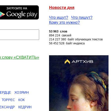
Новости дня
Что ищут?
Что пишут?
Кому это нужно?
53 963 слов
894 224 связей
214 227 380 байт обучающих текстов
56 452 528 байт индекса
к слову «СХВАТИТЬ»
ЕРДЦЕ
ХОЗЯИН
ТОРРЕС
КОК
ЕКСАНДР
КЕДРИН