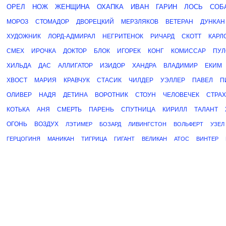
ОРЕЛ
НОЖ
ЖЕНЩИНА
ОХАПКА
ИВАН
ГАРИН
ЛОСЬ
СОБ
МОРОЗ
СТОМАДОР
ДВОРЕЦКИЙ
МЕРЗЛЯКОВ
ВЕТЕРАН
ДУНКАН
ХУДОЖНИК
ЛОРД-АДМИРАЛ
НЕГРИТЕНОК
РИЧАРД
СКОТТ
КАРЛ
СМЕХ
ИРОЧКА
ДОКТОР
БЛОК
ИГОРЕК
КОНГ
КОМИССАР
ПУЛ
ХИЛЬДА
ДАС
АЛЛИГАТОР
ИЗИДОР
ХАНДРА
ВЛАДИМИР
ЕКИМ
ХВОСТ
МАРИЯ
КРАВЧУК
СТАСИК
ЧИЛДЕР
УЭЛЛЕР
ПАВЕЛ
П
ОЛИВЕР
НАДЯ
ДЕТИНА
ВОРОТНИК
СТОУН
ЧЕЛОВЕЧЕК
СТРАХ
КОТЬКА
АНЯ
СМЕРТЬ
ПАРЕНЬ
СПУТНИЦА
КИРИЛЛ
ТАЛАНТ
ОГОНЬ
ВОЗДУХ
ЛЭТИМЕР
БОЗАРД
ЛИВИНГСТОН
ВОЛЬФЕРТ
УЗЕЛ
ГЕРЦОГИНЯ
МАНИКАН
ТИГРИЦА
ГИГАНТ
ВЕЛИКАН
АТОС
ВИНТЕР