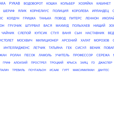
АКА
РУКАВ
ВОДОВОРОТ
КОШКА
КОЛЬБЕР
ХОЗЯЙКА
КАБИНЕТ
ШЕРИФ
ЯЛИК
КОРНЕЛИУС
ПОЛИЦИЯ
КОРОЛЕВА
ИРЛАНДЕЦ
ОС
КОЛДУН
ГРИШКА
ТАНЬКА
ПОВОД
ПИТЕРС
ЛЕННОН
ИКОЛА
ОН
ГРУЗЧИК
ШТУРВАЛ
ВАСЯ
МАХМУД
ПОЛЫХАЕВ
НИЩИЙ
ЗО
ЧАЙНИК
СЛЕПОЙ
КУПСИК
СТУЛ
ВАНЯ
СЫН
НАСТАВНИК
ВЕ
ИСТОЛЕТ
МОСКВИЧ
МИЛИЦИОНЕР
АРСЕНИЙ
ХАЛАТ
МОРОЗОВ
ИНТЕЛЛИДЖЕНС
ЛЕТЧИК
ТАТЬЯНА
ГЕК
СИСУЛ
ВЕНИК
ПОВА
ЖАН
РОЛАН
ПЕСОК
ЛАМОЛЬ
УЧИТЕЛЬ
ПРОФЕССОР
СЕРЕЖА
ГРИФ
АЛОИЗИЙ
ПРОСТРЕЛ
ТРОЦКИЙ
КРЫСА
ЗАЯЦ
ГО
ДЖАСПЕР
ПАЛАЧ
ТРЕВИЛЬ
ПОЧТАЛЬОН
ИСААК
ГУРТ
МАКСИМИЛИАН
ДАНТЕС