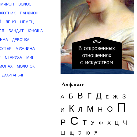
МИРОН
ВОЛОС
ОХОТНИК
ПАНДИОН
Й
ЛЕНЯ
НЕМЕЦ
СЯ
БАНДИТ
ЮНОША
ДЬМА
ДЕВОЧКА
СУПЕР
МУЖЧИНА
Р
СТАРУХА
МИГ
МОНАХ
МОЛОТОК
ДААРТАНЬЯН
Алфавит
Д
В
Г
Б
З
А
Ж
Е
П
К
М
О
Н
Л
И
С
Р
Т
Ч
У
Ф
Х
Ц
Ш
Э
Я
Щ
Ю