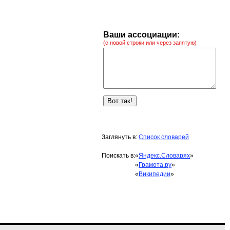
Ваши ассоциации:
(с новой строки или через запятую)
Заглянуть в:
Список словарей
Поискать в:
«
Яндекс.Словарях
»
«
Грамота.ру
»
«
Википедии
»