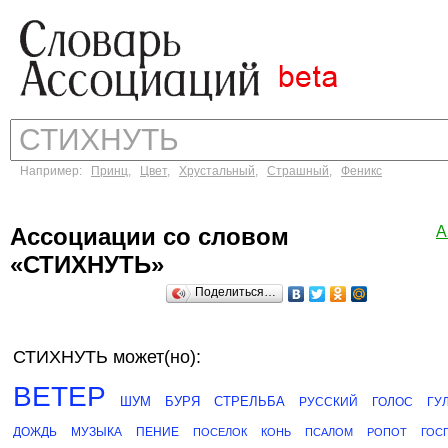
Например:
Принц
,
Цвет
,
Хрустальный
,
Страшный
,
Феникс
Ассоциации со словом
А
«СТИХНУТЬ»
Поделиться…
СТИХНУТЬ может(но):
ВЕТЕР
ШУМ
БУРЯ
СТРЕЛЬБА
РУССКИЙ
ГОЛОС
ГУ
ДОЖДЬ
МУЗЫКА
ПЕНИЕ
ПОСЕЛОК
КОНЬ
ПСАЛОМ
РОПОТ
ГОС