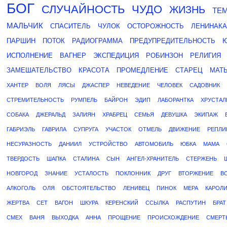
БОГ
СЛУЧАЙНОСТЬ
ЧУДО
ЖИЗНЬ
ТЕ
МАЛЬЧИК
СПАСИТЕЛЬ
ЧУЛОК
ОСТОРОЖНОСТЬ
ЛЕНИНАК
ПАРШИН
ПОТОК
РАДИОГРАММА
ПРЕДУПРЕДИТЕЛЬНОСТЬ
ИСПОЛНЕНИЕ
ВАГНЕР
ЭКСПЕДИЦИЯ
РОБИНЗОН
РЕЛИГИЯ
ЗАМЕШАТЕЛЬСТВО
КРАСОТА
ПРОМЕДЛЕНИЕ
СТАРЕЦ
МАТ
ХАНТЕР
ВОЛЯ
ЛЯСЫ
ДЖАСПЕР
НЕВЕДЕНИЕ
ЧЕЛОВЕК
САДОВНИК
СТРЕМИТЕЛЬНОСТЬ
РУМПЕЛЬ
БАЙРОН
ЭДИП
ЛАБОРАНТКА
ХРУСТАЛ
СОБАКА
ДЖЕРАЛЬД
ЗАЛИЯН
ХРАБРЕЦ
СЕМЬЯ
ДЕВУШКА
ЭКИПАЖ
ГАБРИЭЛЬ
ГАВРИЛА
СУПРУГА
УЧАСТОК
ОТМЕЛЬ
ДВИЖЕНИЕ
РЕПЛИ
НЕСУРАЗНОСТЬ
ДАНИИЛ
УСТРОЙСТВО
АВТОМОБИЛЬ
ЮБКА
МАМА
ТВЕРДОСТЬ
ШАПКА
СТАЛИНА
СЫН
АНГЕЛ-ХРАНИТЕЛЬ
СТЕРЖЕНЬ
НОВГОРОД
ЗНАНИЕ
УСТАЛОСТЬ
ПОКЛОННИК
ДРУГ
ВТОРЖЕНИЕ
В
АЛКОГОЛЬ
ОЛЯ
ОБСТОЯТЕЛЬСТВО
ЛЕНИВЕЦ
ПИНОК
МЕРА
КАРОЛ
ЖЕРТВА
СЕТ
ВАГОН
ШКУРА
КЕРЕНСКИЙ
ССЫЛКА
РАСПУТИН
БРАТ
СМЕХ
ВАНЯ
ВЫХОДКА
АННА
ПРОЩЕНИЕ
ПРОИСХОЖДЕНИЕ
СМЕРТ