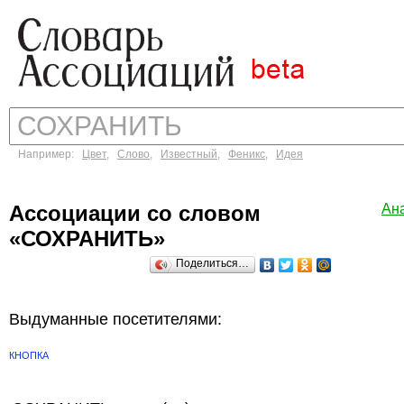
Например:
Цвет
,
Слово
,
Известный
,
Феникс
,
Идея
Ассоциации со словом
Ан
«СОХРАНИТЬ»
Поделиться…
Выдуманные посетителями:
КНОПКА