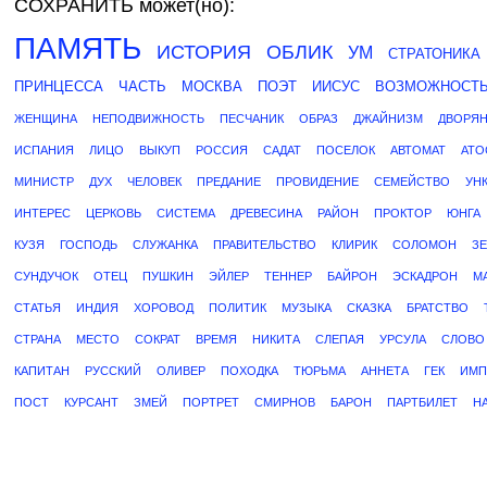
СОХРАНИТЬ может(но):
ПАМЯТЬ
ИСТОРИЯ
ОБЛИК
УМ
СТРАТОНИКА
ПРИНЦЕССА
ЧАСТЬ
МОСКВА
ПОЭТ
ИИСУС
ВОЗМОЖНОСТ
ЖЕНЩИНА
НЕПОДВИЖНОСТЬ
ПЕСЧАНИК
ОБРАЗ
ДЖАЙНИЗМ
ДВОРЯ
ИСПАНИЯ
ЛИЦО
ВЫКУП
РОССИЯ
САДАТ
ПОСЕЛОК
АВТОМАТ
АТО
МИНИСТР
ДУХ
ЧЕЛОВЕК
ПРЕДАНИЕ
ПРОВИДЕНИЕ
СЕМЕЙСТВО
УН
ИНТЕРЕС
ЦЕРКОВЬ
СИСТЕМА
ДРЕВЕСИНА
РАЙОН
ПРОКТОР
ЮНГА
КУЗЯ
ГОСПОДЬ
СЛУЖАНКА
ПРАВИТЕЛЬСТВО
КЛИРИК
СОЛОМОН
З
СУНДУЧОК
ОТЕЦ
ПУШКИН
ЭЙЛЕР
ТЕННЕР
БАЙРОН
ЭСКАДРОН
М
СТАТЬЯ
ИНДИЯ
ХОРОВОД
ПОЛИТИК
МУЗЫКА
СКАЗКА
БРАТСТВО
СТРАНА
МЕСТО
СОКРАТ
ВРЕМЯ
НИКИТА
СЛЕПАЯ
УРСУЛА
СЛОВО
КАПИТАН
РУССКИЙ
ОЛИВЕР
ПОХОДКА
ТЮРЬМА
АННЕТА
ГЕК
ИМП
ПОСТ
КУРСАНТ
ЗМЕЙ
ПОРТРЕТ
СМИРНОВ
БАРОН
ПАРТБИЛЕТ
Н