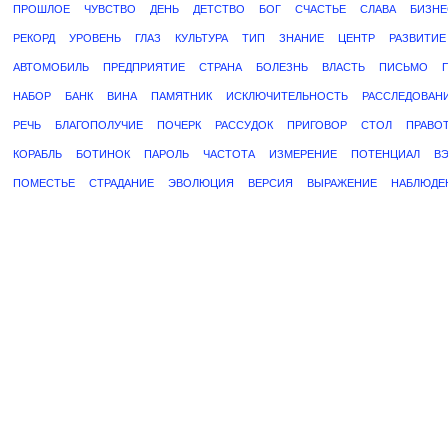
ПРОШЛОЕ
ЧУВСТВО
ДЕНЬ
ДЕТСТВО
БОГ
СЧАСТЬЕ
СЛАВА
БИЗНЕ
РЕКОРД
УРОВЕНЬ
ГЛАЗ
КУЛЬТУРА
ТИП
ЗНАНИЕ
ЦЕНТР
РАЗВИТИЕ
АВТОМОБИЛЬ
ПРЕДПРИЯТИЕ
СТРАНА
БОЛЕЗНЬ
ВЛАСТЬ
ПИСЬМО
НАБОР
БАНК
ВИНА
ПАМЯТНИК
ИСКЛЮЧИТЕЛЬНОСТЬ
РАССЛЕДОВАН
РЕЧЬ
БЛАГОПОЛУЧИЕ
ПОЧЕРК
РАССУДОК
ПРИГОВОР
СТОЛ
ПРАВО
КОРАБЛЬ
БОТИНОК
ПАРОЛЬ
ЧАСТОТА
ИЗМЕРЕНИЕ
ПОТЕНЦИАЛ
В
ПОМЕСТЬЕ
СТРАДАНИЕ
ЭВОЛЮЦИЯ
ВЕРСИЯ
ВЫРАЖЕНИЕ
НАБЛЮДЕ