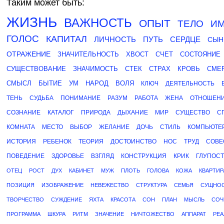
Таким может быть:
ЖИЗНЬ
ВАЖНОСТЬ
ОПЫТ
ТЕЛО
И
ГОЛОС
КАПИТАЛ
ЛИЧНОСТЬ
ПУТЬ
СЕРДЦЕ
СЫН
ОТРАЖЕНИЕ
ЗНАЧИТЕЛЬНОСТЬ
ХВОСТ
СЧЕТ
СОСТОЯНИЕ
СУЩЕСТВОВАНИЕ
ЗНАЧИМОСТЬ
СТЕК
СТРАХ
КРОВЬ
СМЕ
СМЫСЛ
БЫТИЕ
УМ
НАРОД
ВОЛЯ
КЛЮЧ
ДЕЯТЕЛЬНОСТЬ
ТЕНЬ
СУДЬБА
ПОНИМАНИЕ
РАЗУМ
РАБОТА
ЖЕНА
ОТНОШЕН
СОЗНАНИЕ
КАТАЛОГ
ПРИРОДА
ДЫХАНИЕ
МИР
СУЩЕСТВО
С
КОМНАТА
МЕСТО
ВЫБОР
ЖЕЛАНИЕ
ДОЧЬ
СТИЛЬ
КОМПЬЮТЕ
ИСТОРИЯ
РЕБЕНОК
ТЕОРИЯ
ДОСТОИНСТВО
НОС
ТРУД
СОВЕ
ПОВЕДЕНИЕ
ЗДОРОВЬЕ
ВЗГЛЯД
КОНСТРУКЦИЯ
КРИК
ГЛУПОСТ
ОТЕЦ
РОСТ
ДУХ
КАБИНЕТ
МУЖ
ПЛОТЬ
ГОЛОВА
КОЖА
КВАРТИР
ПОЗИЦИЯ
ИЗОБРАЖЕНИЕ
НЕВЕЖЕСТВО
СТРУКТУРА
СЕМЬЯ
СУЩНО
ТВОРЧЕСТВО
СУЖДЕНИЕ
ЯХТА
КРАСОТА
СОН
ПЛАН
МЫСЛЬ
СОЧ
ПРОГРАММА
ШКУРА
РИТМ
ЗНАЧЕНИЕ
НИЧТОЖЕСТВО
АППАРАТ
РЕ