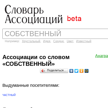
Например:
Хрустальный
,
Идея
,
Сердце
,
Цвет
,
Известный
Ассоциации со словом
Анагр
«СОБСТВЕННЫЙ»
Поделиться…
Выдуманные посетителями:
ЧАСТНЫЙ