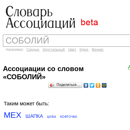
Например:
Сердце
,
Хрустальный
,
Цвет
,
Идея
,
Феникс
Ассоциации со словом
«СОБОЛИЙ»
Поделиться…
Таким может быть:
МЕХ
ШАПКА
ШУБА
КОФТОЧКА