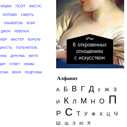
НИШКА
ПОЭТ
ИИСУС
НАТАША
СМЕРТЬ
ОБЫВАТЕЛЬ
БОБР
ДЖОН
РЕБЕНОК
ОБЕР
МАСТЕР
КОРОЛЬ
ЩНОСТЬ
ПОПЕЧИТЕЛЬ
ЕНКА
ДУРОЧКА
МИТЯ
ДИР
ОТВЕТ
НЕМКА
ДОЧКА
ВЕНЯ
ПОДРУЖКА
Алфавит
Д
В
Г
Б
З
А
Ж
Е
П
К
М
О
Н
Л
И
С
Р
Т
Ч
У
Ф
Х
Ц
Ш
Э
Я
Щ
Ю