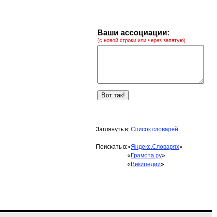
Ваши ассоциации:
(с новой строки или через запятую)
Заглянуть в:
Список словарей
Поискать в:
«
Яндекс.Словарях
»
«
Грамота.ру
»
«
Википедии
»