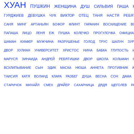
ХУАН
ПУШКИН
ЖЕНЩИНА
ДУШ
СИЛЬВИЯ
ПАША
ГУРДЖИЕВ
ДЕВУШКА
ЧУК
ВИКТОР
ОТЕЦ
ТАНЯ
НАСТЯ
РЕБЯ
САНЯ
МИНГ
АРТАНЬЯН
БОФОР
ФЛИНТ
ГАРАНИН
ВОСХИЩЕНИЕ
В
ПАПАША
ЛИЦО
ЛЕНЯ
ЕЖ
ПУШКА
КОЛЕЧКО
ПРОГУЛОЧКА
ОФИЦИА
ШАМАН
КУАФЕР
МУЖЧИНА
РАЗРУШЕНЬЕ
ГОЛОД
ТРУС
ШАЛУН
ЗУ
ДВОР
ХУЛИАН
УНИВЕРСИТЕТ
ХРИСТОС
НИНА
БАБКА
ГЛУПОСТЬ
МАРУСЯ
ЗИНАИДА
АНДРЕЙ
РЕБЯТИШКИ
ДВОР
ШКОЛА
ХОЛЬМАН
ВСХЛИПЫВАНИЕ
СЫН
ЭДИК
МАСКА
НЮША
АННЕТА
ПРОТИВНИК
ТАИСИЯ
КАТЯ
ВОЛАНД
КЛАРА
РАЗБЕГ
ДУША
ВЕСНА
СОН
ДАМА
СТАРИЧОК
МИХАЙЛ
СМЕХ
ДРАЙЕР
САХАРНИЦА
ДЯДЯ
ЩЕГОЛЕВ
Р