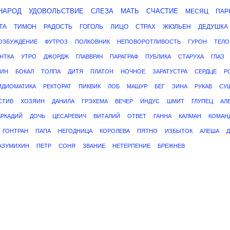
НАРОД
УДОВОЛЬСТВИЕ
СЛЕЗА
МАТЬ
СЧАСТИЕ
МЕСЯЦ
ПАР
ТА
ТИМОН
РАДОСТЬ
ГОГОЛЬ
ЛИЦО
СТРАХ
ЖЮЛЬЕН
ДЕДУШКА
ОЗБУЖДЕНИЕ
ФУТРОЗ
ПОЛКОВНИК
НЕПОВОРОТЛИВОСТЬ
ГУРОН
ТЕЛО
НТКА
УТРО
ДЖОРДЖ
ГЛАВВРАЧ
ПАРАГРАФ
ПУБЛИКА
СТАРУХА
ГЛАЗ
РИН
БОКАЛ
ТОЛПА
ДИТЯ
ПЛАТОН
НОЧНОЕ
ЗАРАТУСТРА
СЕРДЦЕ
Р
ИДИОМАТИКА
РЕКТОРАТ
ПИКВИК
ЛОБ
МАШУР
БЕГ
ЗИНА
РУКАВ
СУ
СТИВ
ХОЗЯИН
ДАНИЛА
ГРЭХЕМА
ВЕЧЕР
ИНДУС
ШМИТ
ГЛУПЕЦ
АЛ
АРКАДИЙ
ДОЧЬ
ЦЕСАРЕВИЧ
ВИТАЛИЙ
ОТВЕТ
ГАННА
КАЛМАН
КОМАН
ГОНТРАН
ПАПА
НЕГОДНИЦА
КОРОЛЕВА
ПЯТНО
ИЗБЫТОК
АЛЕША
АЗУМИХИН
ПЕТР
СОНЯ
ЗВАНИЕ
НЕТЕРПЕНИЕ
БРЕЖНЕВ