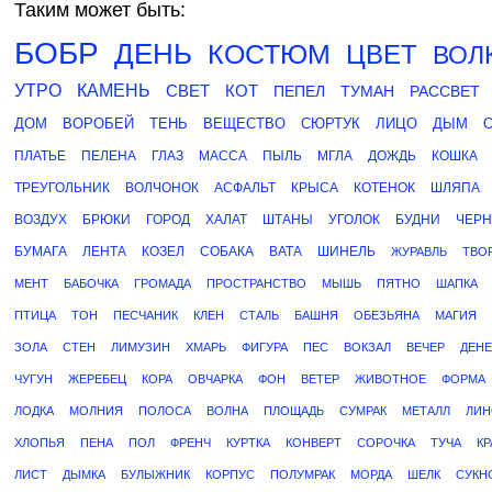
Таким может быть:
БОБР
ДЕНЬ
КОСТЮМ
ЦВЕТ
ВОЛ
УТРО
КАМЕНЬ
СВЕТ
КОТ
ПЕПЕЛ
ТУМАН
РАССВЕТ
ДОМ
ВОРОБЕЙ
ТЕНЬ
ВЕЩЕСТВО
СЮРТУК
ЛИЦО
ДЫМ
ПЛАТЬЕ
ПЕЛЕНА
ГЛАЗ
МАССА
ПЫЛЬ
МГЛА
ДОЖДЬ
КОШКА
ТРЕУГОЛЬНИК
ВОЛЧОНОК
АСФАЛЬТ
КРЫСА
КОТЕНОК
ШЛЯПА
ВОЗДУХ
БРЮКИ
ГОРОД
ХАЛАТ
ШТАНЫ
УГОЛОК
БУДНИ
ЧЕР
БУМАГА
ЛЕНТА
КОЗЕЛ
СОБАКА
ВАТА
ШИНЕЛЬ
ЖУРАВЛЬ
ТВО
МЕНТ
БАБОЧКА
ГРОМАДА
ПРОСТРАНСТВО
МЫШЬ
ПЯТНО
ШАПКА
ПТИЦА
ТОН
ПЕСЧАНИК
КЛЕН
СТАЛЬ
БАШНЯ
ОБЕЗЬЯНА
МАГИЯ
ЗОЛА
СТЕН
ЛИМУЗИН
ХМАРЬ
ФИГУРА
ПЕС
ВОКЗАЛ
ВЕЧЕР
ДЕНЕ
ЧУГУН
ЖЕРЕБЕЦ
КОРА
ОВЧАРКА
ФОН
ВЕТЕР
ЖИВОТНОЕ
ФОРМА
ЛОДКА
МОЛНИЯ
ПОЛОСА
ВОЛНА
ПЛОЩАДЬ
СУМРАК
МЕТАЛЛ
ЛИН
ХЛОПЬЯ
ПЕНА
ПОЛ
ФРЕНЧ
КУРТКА
КОНВЕРТ
СОРОЧКА
ТУЧА
КР
ЛИСТ
ДЫМКА
БУЛЫЖНИК
КОРПУС
ПОЛУМРАК
МОРДА
ШЕЛК
СУКН