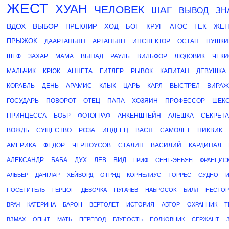
ЖЕСТ
ХУАН
ЧЕЛОВЕК
ШАГ
ВЫВОД
ЗН
ВДОХ
ВЫБОР
ПРЕКЛИР
ХОД
БОГ
КРУГ
АТОС
ГЕК
ЖЕН
ПРЫЖОК
ДААРТАНЬЯН
АРТАНЬЯН
ИНСПЕКТОР
ОСТАП
ПУШКИ
ШЕФ
ЗАХАР
МАМА
ВЫПАД
РАУЛЬ
ВИЛЬФОР
ЛЮДОВИК
ЧЕКИ
МАЛЬЧИК
КРЮК
АННЕТА
ГИТЛЕР
РЫВОК
КАПИТАН
ДЕВУШКА
КОРАБЛЬ
ДЕНЬ
АРАМИС
КЛЫК
ЦАРЬ
КАРЛ
ВЫСТРЕЛ
ВИРАЖ
ГОСУДАРЬ
ПОВОРОТ
ОТЕЦ
ПАПА
ХОЗЯИН
ПРОФЕССОР
ШЕК
ПРИНЦЕССА
БОБР
ФОТОГРАФ
АНКЕНШТЕЙН
АЛЕШКА
СЕКРЕТ
ВОЖДЬ
СУЩЕСТВО
РОЗА
ИНДЕЕЦ
ВАСЯ
САМОЛЕТ
ПИКВИК
АМЕРИКА
ФЕДОР
ЧЕРНОУСОВ
СТАЛИН
ВАСИЛИЙ
КАРДИНАЛ
АЛЕКСАНДР
БАБА
ДУХ
ЛЕВ
ВИД
ГРИФ
СЕНТ-ЭНЬЯН
ФРАНЦИС
АЛЬБЕР
ДАНГЛАР
ХЕЙВОРД
ОТРЯД
КОРНЕЛИУС
ТОРРЕС
СУДНО
ПОСЕТИТЕЛЬ
ГЕРЦОГ
ДЕВОЧКА
ПУГАЧЕВ
НАБРОСОК
БИЛЛ
НЕСТОР
ВРАЧ
КАТЕРИНА
БАРОН
ВЕРТОЛЕТ
ИСТОРИЯ
АВТОР
ОХРАННИК
Т
ВЗМАХ
ОПЫТ
МАТЬ
ПЕРЕВОД
ГЛУПОСТЬ
ПОЛКОВНИК
СЕРЖАНТ