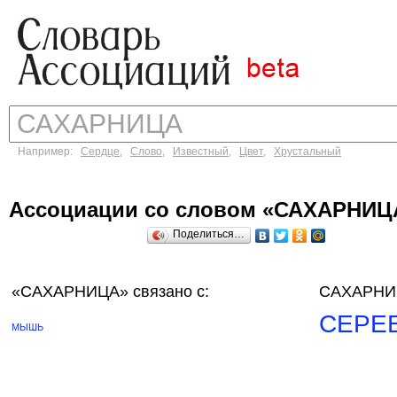
Например:
Сердце
,
Слово
,
Известный
,
Цвет
,
Хрустальный
Ассоциации со словом «САХАРНИЦ
Поделиться…
«САХАРНИЦА»
связано с:
САХАРНИЦ
СЕРЕ
МЫШЬ