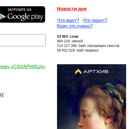
Новости дня
Что ищут?
Что пишут?
Кому это нужно?
53 963 слов
894 224 связей
214 227 380 байт обучающих текстов
56 452 528 байт индекса
слову «САХАРНИЦА»
):