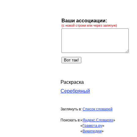
Ваши ассоциации:
(с новой строки или через запятую)
Раскраска
Серебряный
Заглянуть в:
Список словарей
Поискать в:
«
Яндекс.Словарях
»
«
Грамота.ру
»
«
Википедии
»