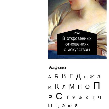
Алфавит
Д
В
Г
Б
З
А
Ж
Е
П
К
М
О
Н
Л
И
С
Р
Т
Ч
У
Ф
Х
Ц
Ш
Э
Я
Щ
Ю