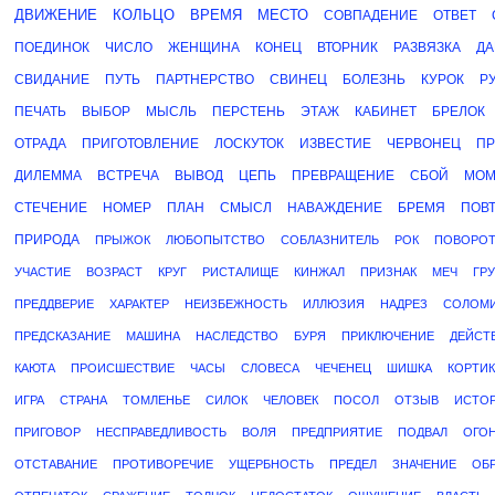
ДВИЖЕНИЕ
КОЛЬЦО
ВРЕМЯ
МЕСТО
СОВПАДЕНИЕ
ОТВЕТ
ПОЕДИНОК
ЧИСЛО
ЖЕНЩИНА
КОНЕЦ
ВТОРНИК
РАЗВЯЗКА
ДА
СВИДАНИЕ
ПУТЬ
ПАРТНЕРСТВО
СВИНЕЦ
БОЛЕЗНЬ
КУРОК
Р
ПЕЧАТЬ
ВЫБОР
МЫСЛЬ
ПЕРСТЕНЬ
ЭТАЖ
КАБИНЕТ
БРЕЛОК
ОТРАДА
ПРИГОТОВЛЕНИЕ
ЛОСКУТОК
ИЗВЕСТИЕ
ЧЕРВОНЕЦ
ПР
ДИЛЕММА
ВСТРЕЧА
ВЫВОД
ЦЕПЬ
ПРЕВРАЩЕНИЕ
СБОЙ
МОМ
СТЕЧЕНИЕ
НОМЕР
ПЛАН
СМЫСЛ
НАВАЖДЕНИЕ
БРЕМЯ
ПОВ
ПРИРОДА
ПРЫЖОК
ЛЮБОПЫТСТВО
СОБЛАЗНИТЕЛЬ
РОК
ПОВОРО
УЧАСТИЕ
ВОЗРАСТ
КРУГ
РИСТАЛИЩЕ
КИНЖАЛ
ПРИЗНАК
МЕЧ
ГР
ПРЕДДВЕРИЕ
ХАРАКТЕР
НЕИЗБЕЖНОСТЬ
ИЛЛЮЗИЯ
НАДРЕЗ
СОЛОМ
ПРЕДСКАЗАНИЕ
МАШИНА
НАСЛЕДСТВО
БУРЯ
ПРИКЛЮЧЕНИЕ
ДЕЙСТ
КАЮТА
ПРОИСШЕСТВИЕ
ЧАСЫ
СЛОВЕСА
ЧЕЧЕНЕЦ
ШИШКА
КОРТИК
ИГРА
СТРАНА
ТОМЛЕНЬЕ
СИЛОК
ЧЕЛОВЕК
ПОСОЛ
ОТЗЫВ
ИСТО
ПРИГОВОР
НЕСПРАВЕДЛИВОСТЬ
ВОЛЯ
ПРЕДПРИЯТИЕ
ПОДВАЛ
ОГО
ОТСТАВАНИЕ
ПРОТИВОРЕЧИЕ
УЩЕРБНОСТЬ
ПРЕДЕЛ
ЗНАЧЕНИЕ
ОБ